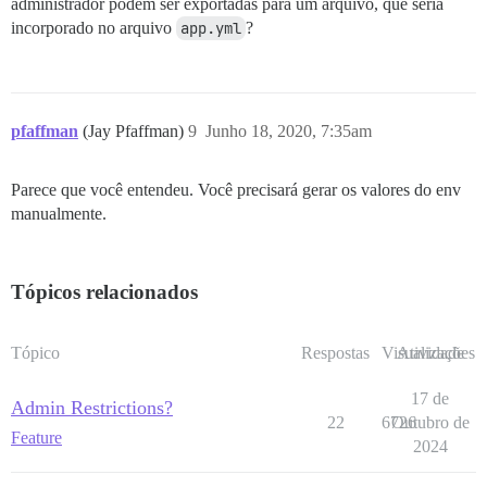
administrador podem ser exportadas para um arquivo, que seria
incorporado no arquivo
app.yml
?
pfaffman
(Jay Pfaffman)
9
Junho 18, 2020, 7:35am
Parece que você entendeu. Você precisará gerar os valores do env
manualmente.
Tópicos relacionados
Tópico
Respostas
Visualizações
Atividade
17 de
Admin Restrictions?
22
6726
Outubro de
Feature
2024