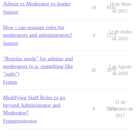
Admin vs Moderator vs leader
18 de Maio
18
9141
de 2021
Support
How i can manage roles for
12 de Junho
moderators and administrators?
4
1273
de 2022
Support
"Regular mode" for admins and
moderators (e.g. something like
5 de Agosto
42
3979
"sudo")
de 2026
Feature
Modifying Staff Roles to go
31 de
beyond Administrator and
8
7576
Dezembro de
Moderator?
2017
Feature
moderation