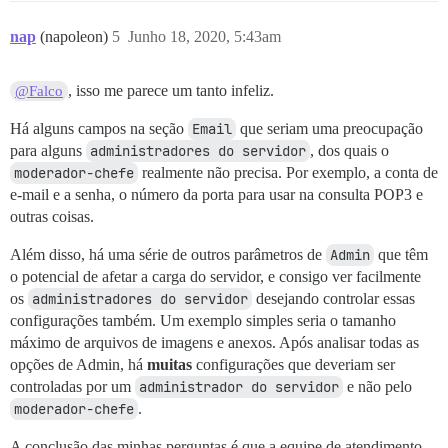
nap
(napoleon)
5
Junho 18, 2020, 5:43am
, isso me parece um tanto infeliz.
@Falco
Há alguns campos na seção
Email
que seriam uma preocupação
para alguns
administradores do servidor
, dos quais o
moderador-chefe
realmente não precisa. Por exemplo, a conta de
e-mail e a senha, o número da porta para usar na consulta POP3 e
outras coisas.
Além disso, há uma série de outros parâmetros de
Admin
que têm
o potencial de afetar a carga do servidor, e consigo ver facilmente
os
administradores do servidor
desejando controlar essas
configurações também. Um exemplo simples seria o tamanho
máximo de arquivos de imagens e anexos. Após analisar todas as
opções de Admin, há
muitas
configurações que deveriam ser
controladas por um
administrador do servidor
e não pelo
moderador-chefe
.
A conclusão das minhas perguntas é que a equipe de atendimento