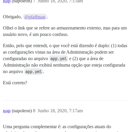
nap
(napoleon)
7
Junho 18, 2020, 7:15am
Obrigado,
.
@pfaffman
Olhei o link que se refere ao armazenamento externo, mas para um
usuário novo, é um pouco confuso.
Então, pelo que entendi, o que você está dizendo é duplo: (1) todas
as configurações vistas na área de Administração podem ser
configuradas no arquivo
app.yml
e (2) que a área de
Administração não exibirá nenhuma opção que esteja configurada
no arquivo
app.yml
.
Está correto?
nap
(napoleon)
8
Junho 18, 2020, 7:17am
Uma pergunta complementar é: as configurações atuais do