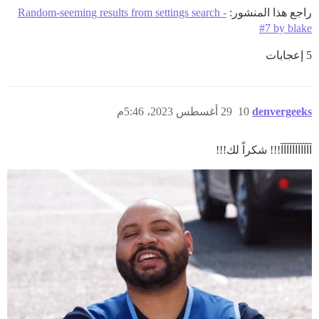
راجع هذا المنشور:
Random-seeming results from settings search -
#7 by blake
5 إعجابات
denvergeeks
10
29 أغسطس 2023، 5:46م
آآآآآآآآآآآ!!! شكراً لك!!!