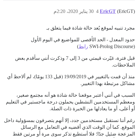
(EricGT)
EricGT
4
30 يناير 2020، 2:20م
مجرد تنبيه لموقع يُعد حالة شاذة فيما يتعلق بـ
حدود المعدل - الحد الأقصى للمواضيع في اليوم الأول
(SWI-Prolog Discourse
رابط
)
قبل فترة، غيّرت قيمتي من 3 إلى 7 وذكرت أنني سأقدم بعض
الملاحظات.
منذ أن قمت بالتغيير في 19/09/2019 (قبل 133 يومًا)، لم ألاحظ أي
مشاكل مرتبطة بهذا التغيير.
السبب في أنني أعتبر موقعنا حالة شاذة هو أنه مجتمع صغير،
ومعظم المستخدمين النشطين يحملون درجة ماجستير في التعليم
أو أعلى، أو ما يعادلها من الخبرة ذات الصلة.
رغم أننا نستقبل مستخدمين جدد، إلا أنهم يتصرفون بمسؤولية داخل
الموقع. كما أن الوقت الذي أقضيه في التعامل مع الرسائل
المزعجة ضئيل جدًا؛ فلا أستطيع تذكر سوى مرة أو مرتين فقط