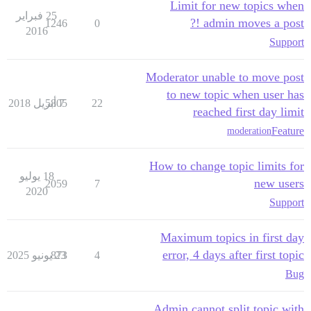
Limit for new topics when
25 فبراير
admin moves a post !?
1246
0
2016
Support
Moderator unable to move post
to new topic when user has
22
7 أبريل 2018
5805
reached first day limit
Feature
moderation
How to change topic limits for
18 يوليو
new users
2059
7
2020
Support
Maximum topics in first day
error, 4 days after first topic
4
23 يونيو 2025
873
Bug
Admin cannot split topic with