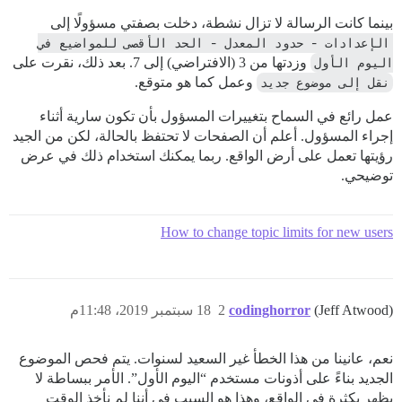
بينما كانت الرسالة لا تزال نشطة، دخلت بصفتي مسؤولًا إلى
الإعدادات - حدود المعدل - الحد الأقصى للمواضيع في 
اليوم الأول
وزدتها من 3 (الافتراضي) إلى 7. بعد ذلك، نقرت على
نقل إلى موضوع جديد
وعمل كما هو متوقع.
عمل رائع في السماح بتغييرات المسؤول بأن تكون سارية أثناء
إجراء المسؤول. أعلم أن الصفحات لا تحتفظ بالحالة، لكن من الجيد
رؤيتها تعمل على أرض الواقع. ربما يمكنك استخدام ذلك في عرض
توضيحي.
How to change topic limits for new users
(Jeff Atwood)
codinghorror
2
18 سبتمبر 2019، 11:48م
نعم، عانينا من هذا الخطأ غير السعيد لسنوات. يتم فحص الموضوع
الجديد بناءً على أذونات مستخدم “اليوم الأول”. الأمر ببساطة لا
يظهر بكثرة في الواقع، وهذا هو السبب في أننا لم نأخذ الوقت