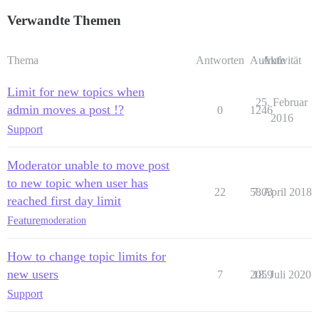
Verwandte Themen
Thema
Antworten
Aufrufe
Aktivität
Limit for new topics when
25. Februar
admin moves a post !?
0
1246
2016
Support
Moderator unable to move post
to new topic when user has
22
5803
7. April 2018
reached first day limit
Feature
moderation
How to change topic limits for
new users
7
2059
18. Juli 2020
Support