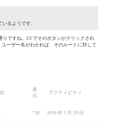
されなくなっているようです。
りですね。UI でそのボタンがクリックされ
。ユーザー名がわかれば、そのルートに対して
表
信
アクティビティ
示
4
758
2018 年 5 月 29 日