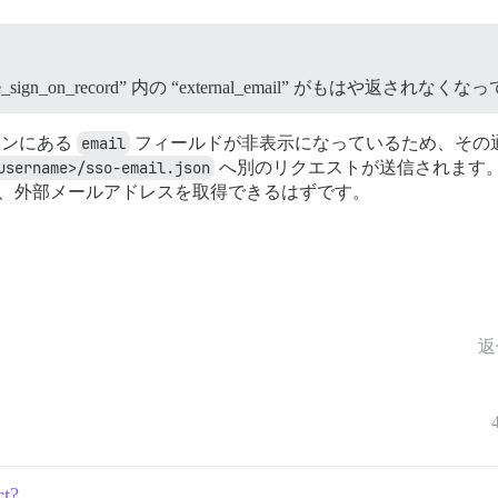
 “single_sign_on_record” 内の “external_email” がもはや返
ョンにある
email
フィールドが非表示になっているため、その通
username>/sso-email.json
へ別のリクエストが送信されます
、外部メールアドレスを取得できるはずです。
返
ct?