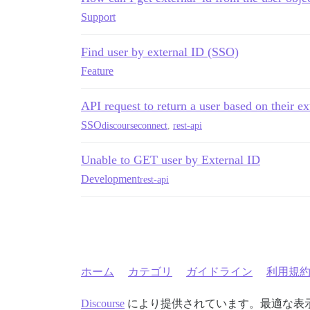
Support
Find user by external ID (SSO)
Feature
API request to return a user based on their ex
SSO
discourseconnect
,
rest-api
Unable to GET user by External ID
Development
rest-api
ホーム
カテゴリ
ガイドライン
利用規
Discourse
により提供されています。最適な表示のた