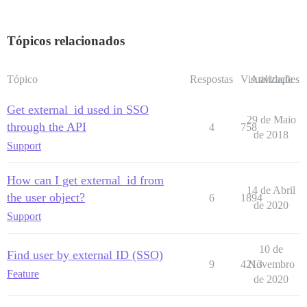
Tópicos relacionados
Tópico
Respostas
Visualizações
Atividade
Get external_id used in SSO
29 de Maio
through the API
4
758
de 2018
Support
How can I get external_id from
14 de Abril
the user object?
6
1894
de 2020
Support
10 de
Find user by external ID (SSO)
9
4213
Novembro
Feature
de 2020