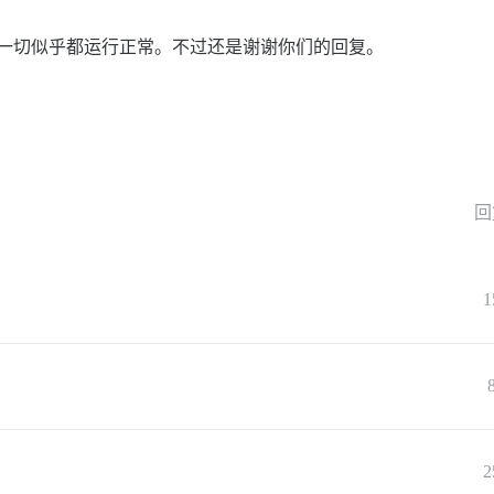
are，一切似乎都运行正常。不过还是谢谢你们的回复。
回
1
2