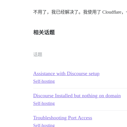
不用了，我已经解决了。我使用了 Cloudfl
相关话题
话题
Assistance with Discourse setup
Self-hosting
Discourse Installed but nothing on domain
Self-hosting
Troubleshooting Port Access
Self-hosting