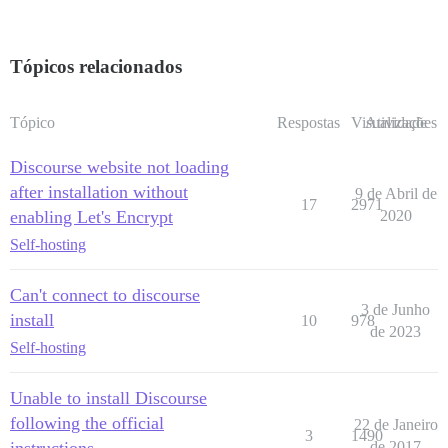
Tópicos relacionados
Tópico
Respostas
Visualizações
Atividade
Discourse website not loading
after installation without
9 de Abril de
17
2971
enabling Let's Encrypt
2020
Self-hosting
Can't connect to discourse
3 de Junho
install
10
978
de 2023
Self-hosting
Unable to install Discourse
following the official
22 de Janeiro
3
1490
de 2017