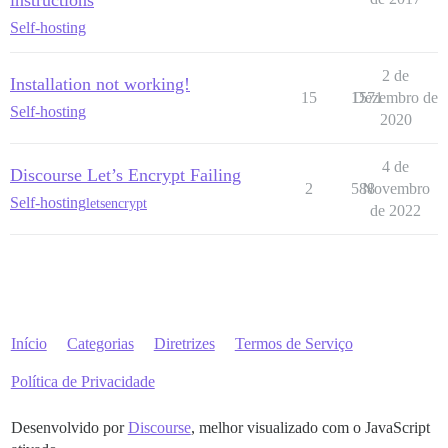
instructions
Self-hosting
2 de
Installation not working!
15
1571
Dezembro de
Self-hosting
2020
4 de
Discourse Let’s Encrypt Failing
2
588
Novembro
Self-hosting
letsencrypt
de 2022
Início
Categorias
Diretrizes
Termos de Serviço
Política de Privacidade
Desenvolvido por
Discourse
, melhor visualizado com o JavaScript