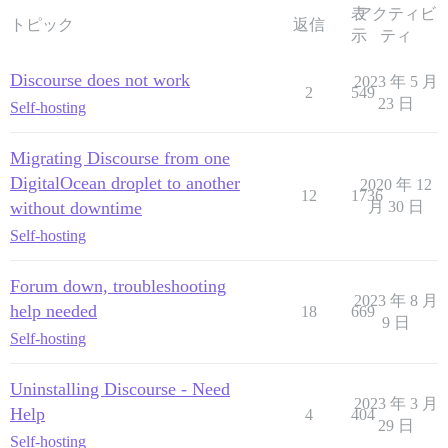
表
アクティビ
トピック
返信
示
ティ
Discourse does not work
2023 年 5 月
2
549
23 日
Self-hosting
Migrating Discourse from one
DigitalOcean droplet to another
2020 年 12
12
1736
without downtime
月 30 日
Self-hosting
Forum down, troubleshooting
2023 年 8 月
help needed
18
669
9 日
Self-hosting
Uninstalling Discourse - Need
2023 年 3 月
Help
4
404
29 日
Self-hosting