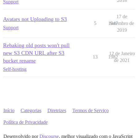
2018
Support
17 de
Avatars not Uploading to S3
5
1047
Setembro de
Support
2019
Rebaking old posts won't pull
new S3 CDN URL after S3
12 de Janeiro
13
1982
bucket rename
de 2021
Self-hosting
Início
Categorias
Diretrizes
Termos de Serviço
Política de Privacidade
Desenvolvido por
Discourse
, melhor visualizado com o JavaScript