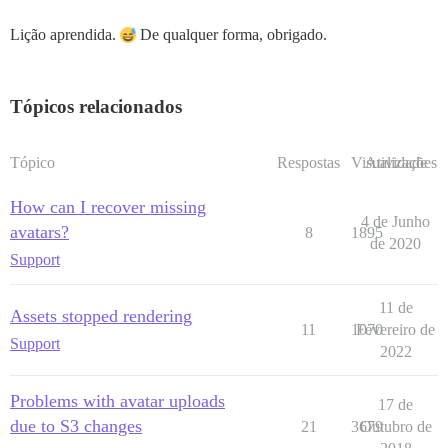
Lição aprendida.
De qualquer forma, obrigado.
Tópicos relacionados
Tópico
Respostas
Visualizações
Atividade
How can I recover missing
4 de Junho
avatars?
8
1895
de 2020
Support
11 de
Assets stopped rendering
11
1070
Fevereiro de
Support
2022
Problems with avatar uploads
17 de
due to S3 changes
21
3679
Outubro de