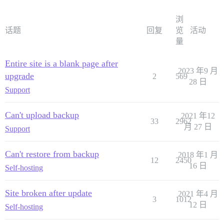
浏
话题
回复
览
活动
量
Entire site is a blank page after
2023 年9 月
upgrade
2
569
28 日
Support
Can't upload backup
2021 年12
33
2962
月 27 日
Support
Can't restore from backup
2018 年1 月
12
2450
16 日
Self-hosting
Site broken after update
2021 年4 月
3
1012
12 日
Self-hosting