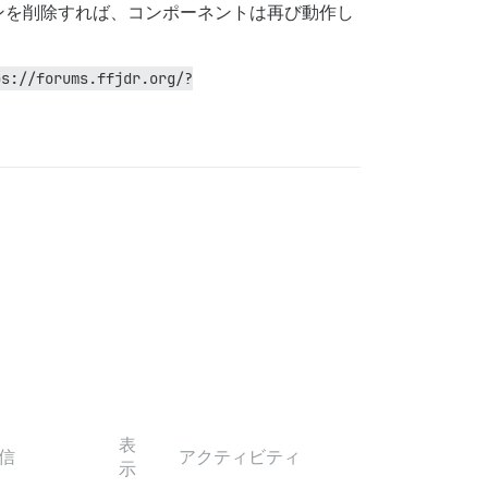
ンを削除すれば、コンポーネントは再び動作し
ps://forums.ffjdr.org/?
表
信
アクティビティ
示