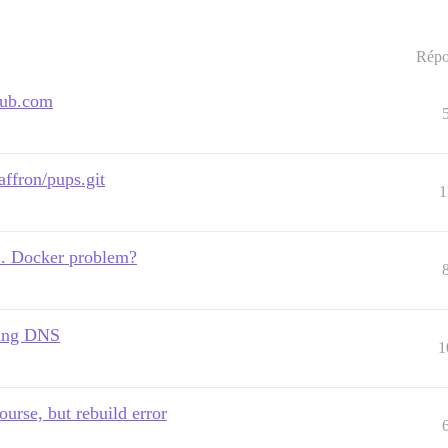
Répo
thub.com
ffron/pups.git
1
... Docker problem?
hing DNS
1
ourse, but rebuild error