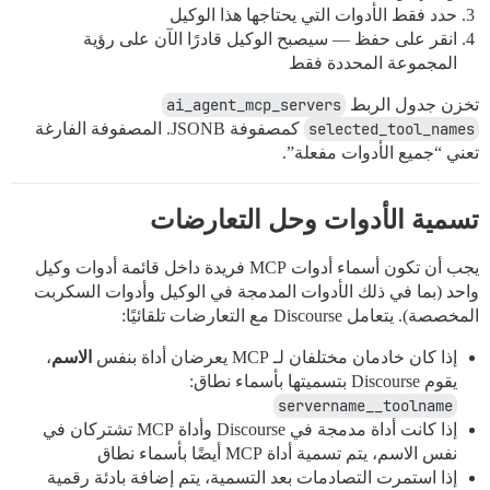
حدد فقط الأدوات التي يحتاجها هذا الوكيل
انقر على حفظ — سيصبح الوكيل قادرًا الآن على رؤية
المجموعة المحددة فقط
تخزن جدول الربط
ai_agent_mcp_servers
selected_tool_names
كمصفوفة JSONB. المصفوفة الفارغة
تعني “جميع الأدوات مفعلة”.
تسمية الأدوات وحل التعارضات
يجب أن تكون أسماء أدوات MCP فريدة داخل قائمة أدوات وكيل
واحد (بما في ذلك الأدوات المدمجة في الوكيل وأدوات السكربت
المخصصة). يتعامل Discourse مع التعارضات تلقائيًا:
إذا كان خادمان مختلفان لـ MCP يعرضان أداة بنفس
الاسم
،
يقوم Discourse بتسميتها بأسماء نطاق:
servername__toolname
إذا كانت أداة مدمجة في Discourse وأداة MCP تشتركان في
نفس الاسم، يتم تسمية أداة MCP أيضًا بأسماء نطاق
إذا استمرت التصادمات بعد التسمية، يتم إضافة بادئة رقمية