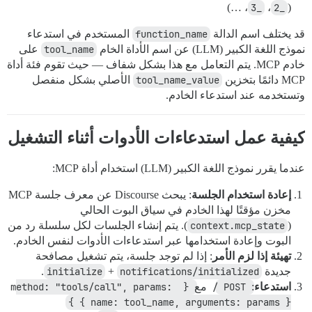
، …)
_3
،
_2
(
قد يختلف اسم الدالة
function_name
المستخدم في استدعاء
نموذج اللغة الكبير (LLM) عن اسم الأداة الخام
tool_name
على
خادم MCP. يتم التعامل مع هذا بشكل شفاف — حيث تقوم فئة أداة
MCP دائمًا بتخزين
tool_name_value
الأصلي بشكل منفصل
وتستخدمه عند استدعاء الخادم.
كيفية عمل استدعاءات الأدوات أثناء التشغيل
عندما يقرر نموذج اللغة الكبير (LLM) استخدام أداة MCP:
إعادة استخدام الجلسة
: يبحث Discourse عن معرف جلسة MCP
مخزن مؤقتًا لهذا الخادم في سياق البوت الحالي
(
context.mcp_state
). يتم إنشاء الجلسات لكل سلسلة رد من
البوت وإعادة استخدامها عبر استدعاءات الأدوات لنفس الخادم.
تهيئة إذا لزم الأمر
: إذا لم توجد جلسة، يتم تشغيل مصافحة
جديدة
notifications/initialized
+
initialize
.
استدعاء
:
POST /
مع
{ method: "tools/call", params: 
{ name: tool_name, arguments: params } }