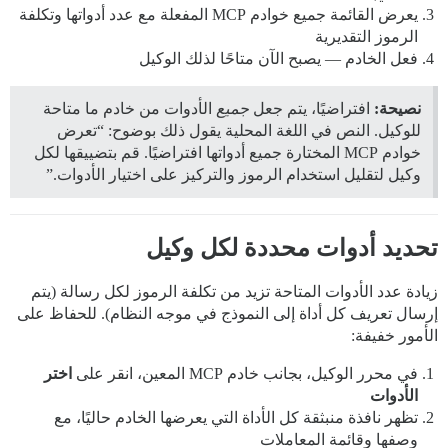
يعرض القائمة جميع خوادم MCP المفعلة مع عدد أدواتها وتكلفة
الرموز التقديرية
فعل الخادم — يصبح الآن متاحًا لذلك الوكيل
نصيحة:
افتراضيًا، يتم جعل
جميع
الأدوات من خادم ما متاحة
للوكيل. النص في اللغة المحلية يقول ذلك بوضوح: “تعرض
خوادم MCP المختارة جميع أدواتها افتراضيًا. قم بتضييقها لكل
وكيل لتقليل استخدام الرموز والتركيز على اختيار الأدوات.”
تحديد أدوات محددة لكل وكيل
زيادة عدد الأدوات المتاحة تزيد من تكلفة الرموز لكل رسالة (يتم
إرسال تعريف كل أداة إلى النموذج في موجه النظام). للحفاظ على
الأمور خفيفة:
في محرر الوكيل، بجانب خادم MCP المعين، انقر على
اختر
الأدوات
تظهر نافذة منبثقة كل الأداة التي يعرضها الخادم حاليًا، مع
وصفها وقائمة المعاملات