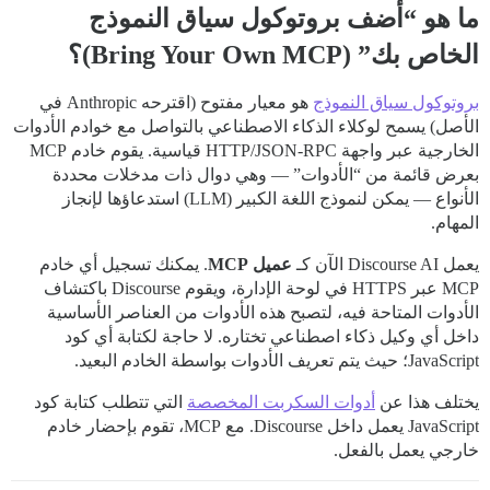
ما هو “أضف بروتوكول سياق النموذج
الخاص بك” (Bring Your Own MCP)؟
بروتوكول سياق النموذج
هو معيار مفتوح (اقترحه Anthropic في
الأصل) يسمح لوكلاء الذكاء الاصطناعي بالتواصل مع خوادم الأدوات
الخارجية عبر واجهة HTTP/JSON-RPC قياسية. يقوم خادم MCP
بعرض قائمة من “الأدوات” — وهي دوال ذات مدخلات محددة
الأنواع — يمكن لنموذج اللغة الكبير (LLM) استدعاؤها لإنجاز
المهام.
يعمل Discourse AI الآن كـ
عميل MCP
. يمكنك تسجيل أي خادم
MCP عبر HTTPS في لوحة الإدارة، ويقوم Discourse باكتشاف
الأدوات المتاحة فيه، لتصبح هذه الأدوات من العناصر الأساسية
داخل أي وكيل ذكاء اصطناعي تختاره. لا حاجة لكتابة أي كود
JavaScript؛ حيث يتم تعريف الأدوات بواسطة الخادم البعيد.
يختلف هذا عن
أدوات السكربت المخصصة
التي تتطلب كتابة كود
JavaScript يعمل داخل Discourse. مع MCP، تقوم بإحضار خادم
خارجي يعمل بالفعل.