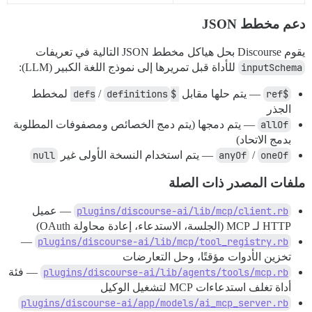
دعم مخطط JSON
يقوم Discourse بحل هياكل مخطط JSON التالية في تعريفات
inputSchema
للأداة قبل تمريرها إلى نموذج اللغة الكبير (LLM):
$ref
— يتم حلها مقابل
$defs
definitions
/
لمخطط
الجذر
allOf
— يتم دمجها (يتم دمج الخصائص ومصفوفات المطلوبة
بدمج الاتحاد)
oneOf
/
anyOf
— يتم استخدام النسخة الأولى غير
null
ملفات المصدر ذات الصلة
plugins/discourse-ai/lib/mcp/client.rb
— عميل
HTTP لـ MCP (الجلسة، الاستدعاء، إعادة محاولة OAuth)
—
plugins/discourse-ai/lib/mcp/tool_registry.rb
تخزين الأدوات مؤقتًا، وحل التعارضات
plugins/discourse-ai/lib/agents/tools/mcp.rb
— فئة
أداة تغلف استدعاءات MCP لتشغيل الوكيل
plugins/discourse-ai/app/models/ai_mcp_server.rb