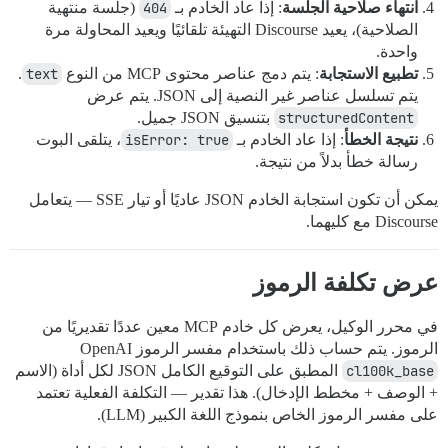
انتهاء صلاحية الجلسة
: إذا عاد الخادم بـ
404
(جلسة منتهية
الصلاحية)، يعيد Discourse التهيئة تلقائيًا ويعيد المحاولة مرة
واحدة.
تطبيع الاستجابة
: يتم دمج عناصر محتوى MCP من النوع
text
.
يتم تسلسل عناصر غير النصية إلى JSON. يتم عرض
structuredContent
بتنسيق JSON جميل.
نتيجة الخطأ
: إذا عاد الخادم بـ
isError: true
، يتلقى البوت
رسالة خطأ بدلاً من نتيجة.
يمكن أن تكون استجابة الخادم JSON عاديًا أو تيار SSE — يتعامل
Discourse مع كليهما.
عرض تكلفة الرموز
في محرر الوكيل، يعرض كل خادم MCP معين عددًا تقديريًا من
الرموز. يتم حساب ذلك باستخدام مفسر الرموز OpenAI
cl100k_base
المطبق على التوقيع الكامل JSON لكل أداة (الاسم
+ الوصف + مخطط الإدخال). هذا تقدير — التكلفة الفعلية تعتمد
على مفسر الرموز الخاص بنموذج اللغة الكبير (LLM).