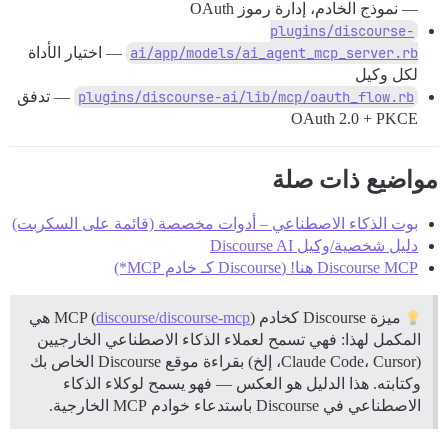
— نموذج الخادم، إدارة رموز OAuth
plugins/discourse-
ai/app/models/ai_agent_mcp_server.rb
— اختيار الأداة
لكل وكيل
plugins/discourse-ai/lib/mcp/oauth_flow.rb
— تدفق
OAuth 2.0 + PKCE
مواضيع ذات صلة
بوت الذكاء الاصطناعي – أدوات مخصصة (قائمة على السكربت)
دليل شخصية/وكيل Discourse AI
Discourse MCP هنا! (Discourse كـ خادم MCP*)
ميزة Discourse كخادم MCP (
discourse/discourse-mcp
) هي
المكمل لهذا: فهي تسمح لعملاء الذكاء الاصطناعي الخارجيين
(Claude Code، Cursor، إلخ) بقراءة موقع Discourse الخاص بك
وكتابته. هذا الدليل هو العكس — فهو يسمح لوكلاء الذكاء
الاصطناعي في Discourse باستدعاء خوادم MCP الخارجية.