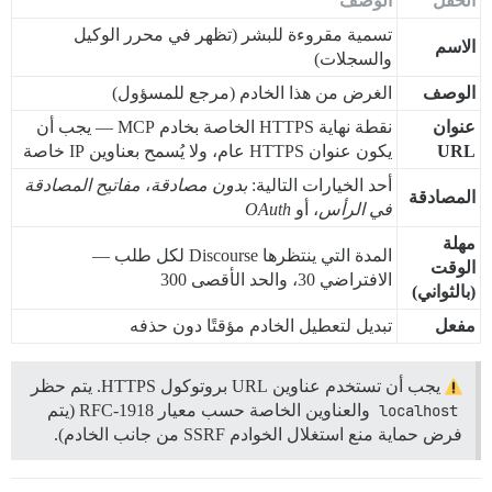
الحقل
الوصف
تسمية مقروءة للبشر (تظهر في محرر الوكيل
الاسم
والسجلات)
الوصف
الغرض من هذا الخادم (مرجع للمسؤول)
عنوان
نقطة نهاية HTTPS الخاصة بخادم MCP — يجب أن
URL
يكون عنوان HTTPS عام، ولا يُسمح بعناوين IP خاصة
أحد الخيارات التالية:
بدون مصادقة
،
مفاتيح المصادقة
المصادقة
في الرأس
، أو
OAuth
مهلة
المدة التي ينتظرها Discourse لكل طلب —
الوقت
الافتراضي 30، والحد الأقصى 300
(بالثواني)
مفعل
تبديل لتعطيل الخادم مؤقتًا دون حذفه
يجب أن تستخدم عناوين URL بروتوكول HTTPS. يتم حظر
localhost
والعناوين الخاصة حسب معيار RFC-1918 (يتم
فرض حماية منع استغلال الخوادم SSRF من جانب الخادم).