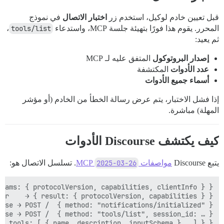
قبل تعيين خادم لوكيل، استخدم زر
اختبار الاتصال
في نموذج
المحرر. يقوم هذا فورًا بتهيئة جلسة MCP، واستدعاء
tools/list
،
ثم يعيد:
إصدار البروتوكول
المتفق عليه لـ MCP
عدد الأدوات
المكتشفة
أسماء جميع الأدوات
إذا فشل الاختبار، يتم عرض رسالة الخطأ من الخادم (أو مؤشر
المهلة) مباشرة.
كيف يكتشف Discourse الأدوات
يتبع Discourse
مواصفات MCP
2025-03-26
. تسلسل الاتصال هو:
{ tools: [ { name, description, inputSchema } … ] } }
