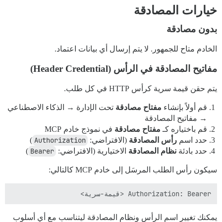
خيارات المصادقة
بدون مصادقة
الخادم متاح للجمهور. لا يتم إرسال أي بيانات اعتماد.
مفاتيح المصادقة في الرأس (Header Credential)
يتم حقن قيمة سرية كرأس HTTP في كل طلب.
قم أولاً بإنشاء
مفتاح مصادقة
تحت الإدارة → الذكاء الاصطناعي
→ مفاتيح المصادقة
قم باختياره كـ
مفتاح مصادقة
في نموذج خادم MCP
حدد اسم
رأس المصادقة
(الافتراضي:
Authorization
)
حدد بادئة
نظام المصادقة
الاختيارية (الافتراضي:
Bearer
)
سيكون رأس الطلب المرسَل إلى خادم MCP كالتالي:
Authorization: Bearer <قيمة-سرية>

يمكنك تغيير اسم الرأس ونظام المصادقة ليتناسب مع أي أسلوب