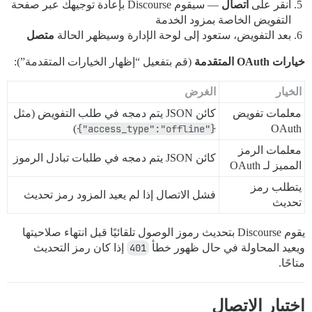
انقر على
اتصال
— سيقوم Discourse بإعادة توجيهك عبر صفحة
التفويض الخاصة بمزود الخدمة
بعد التفويض، ستعود إلى لوحة الإدارة وسيظهر الحالة
متصل
خيارات OAuth المتقدمة
(قم بتفعيل “إظهار الخيارات المتقدمة”):
الخيار
الغرض
معلمات تفويض
كائن JSON يتم دمجه في طلب التفويض (مثل
)
{"access_type":"offline"}
OAuth
معلمات الرمز
كائن JSON يتم دمجه في طلبات تبادل الرموز
المميز لـ OAuth
يتطلب رمز
فشل الاتصال إذا لم يعيد المزود رمز تحديث
تحديث
يقوم Discourse بتحديث رموز الوصول تلقائيًا قبل انتهاء صلاحيتها
ويعيد المحاولة في حال ظهور خطأ
401
إذا كان رمز التحديث
متاحًا.
اختبار الاتصال