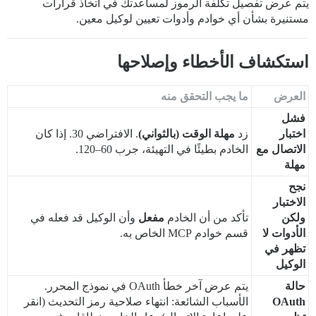
يتم عرض تفصيل تكلفة الرموز لمساعدتك في اتخاذ قرارات
مستنيرة بشأن أي خوادم وأدوات تعيين لوكيل معين.
استكشاف الأخطاء وإصلاحها
العرض
ما يجب التحقق منه
فشل
اختبار
زد
مهلة الوقت (بالثواني)
. الافتراضي 30. إذا كان
الاتصال مع
الخادم بطيئًا في التهيئة، جرب 60–120.
مهلة
نجح
الاختبار
ولكن
تأكد من أن الخادم
مفعل
وأن الوكيل قد فعله في
الأدوات لا
قسم خوادم MCP الخاص به.
تظهر في
الوكيل
حالة
يتم عرض آخر خطأ OAuth في نموذج المحرر.
OAuth
الأسباب الشائعة: انتهاء صلاحية رمز التحديث (انقر