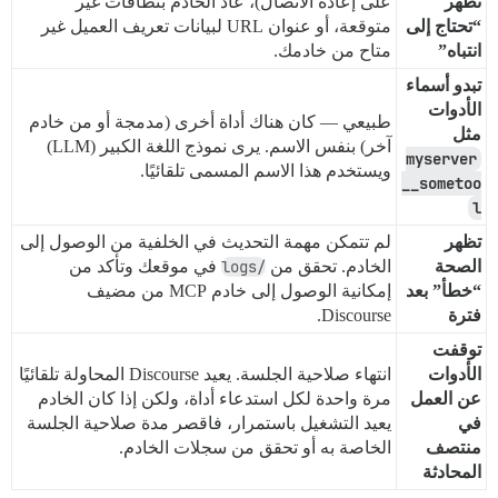
تظهر
على إعادة الاتصال)، عاد الخادم بنطاقات غير
“تحتاج إلى
متوقعة، أو عنوان URL لبيانات تعريف العميل غير
انتباه”
متاح من خادمك.
تبدو أسماء
الأدوات
طبيعي — كان هناك أداة أخرى (مدمجة أو من خادم
مثل
آخر) بنفس الاسم. يرى نموذج اللغة الكبير (LLM)
myserver
ويستخدم هذا الاسم المسمى تلقائيًا.
__sometoo
l
تظهر
لم تتمكن مهمة التحديث في الخلفية من الوصول إلى
الصحة
الخادم. تحقق من
/logs
في موقعك وتأكد من
“خطأ” بعد
إمكانية الوصول إلى خادم MCP من مضيف
فترة
Discourse.
توقفت
الأدوات
انتهاء صلاحية الجلسة. يعيد Discourse المحاولة تلقائيًا
عن العمل
مرة واحدة لكل استدعاء أداة، ولكن إذا كان الخادم
في
يعيد التشغيل باستمرار، فاقصر مدة صلاحية الجلسة
منتصف
الخاصة به أو تحقق من سجلات الخادم.
المحادثة