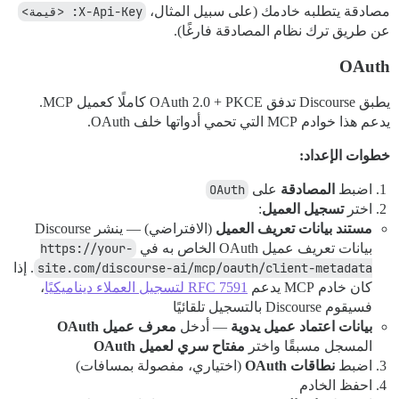
مصادقة يتطلبه خادمك (على سبيل المثال،
X-Api-Key: <قيمة>
عن طريق ترك نظام المصادقة فارغًا).
OAuth
يطبق Discourse تدفق OAuth 2.0 + PKCE كاملًا كعميل MCP.
يدعم هذا خوادم MCP التي تحمي أدواتها خلف OAuth.
خطوات الإعداد:
اضبط
المصادقة
على
OAuth
اختر
تسجيل العميل
:
مستند بيانات تعريف العميل
(الافتراضي) — ينشر Discourse
بيانات تعريف عميل OAuth الخاص به في
https://your-
site.com/discourse-ai/mcp/oauth/client-metadata
. إذا
كان خادم MCP يدعم
RFC 7591 لتسجيل العملاء ديناميكيًا
،
فسيقوم Discourse بالتسجيل تلقائيًا
بيانات اعتماد عميل يدوية
— أدخل
معرف عميل OAuth
المسجل مسبقًا واختر
مفتاح سري لعميل OAuth
اضبط
نطاقات OAuth
(اختياري، مفصولة بمسافات)
احفظ الخادم