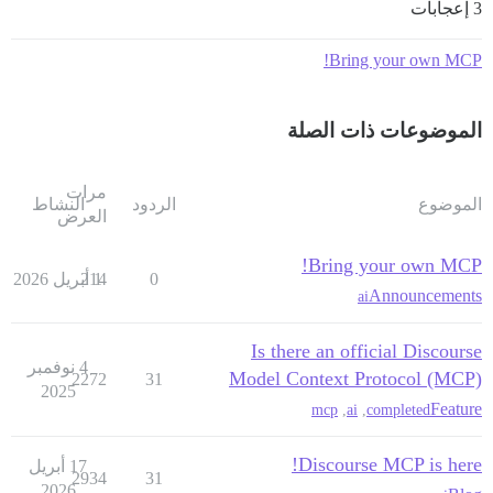
3 إعجابات
Bring your own MCP!
الموضوعات ذات الصلة
مرات
الموضوع
الردود
النشاط
العرض
Bring your own MCP!
0
1 أبريل 2026
214
Announcements
ai
Is there an official Discourse
4 نوفمبر
Model Context Protocol (MCP)
2272
31
2025
Feature
mcp
,
ai
,
completed
Discourse MCP is here!
17 أبريل
2934
31
2026