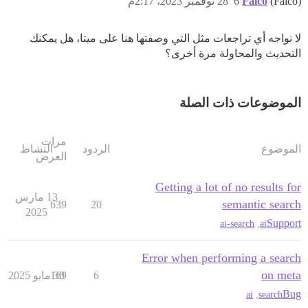
(Falco)
Falco
6
28 نوفمبر 2023، 2:17م
لا نواجه أي تراجعات مثل التي وصفتها هنا على ميتا، هل يمكنك
التحديث والمحاولة مرة أخرى؟
الموضوعات ذات الصلة
مرات
الموضوع
الردود
النشاط
العرض
Getting a lot of no results for
13 مارس
semantic search
639
20
2025
Support
ai-search
,
ai
Error when performing a search
on meta
6
30 مايو 2025
169
Bug
ai
,
search