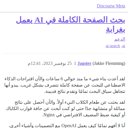
Discourse Meta
بحث الصفحة الكاملة في AI يعمل
بغرابة
الدعم
,
ai-search
ai
(Jakke Flemming)
Jagster
1
25 نوفمبر 2023، 12:41م
لقد أعدت بناء شيء ما منذ حوالي 6 ساعات والآن اقتراحات الذكاء
الاصطناعي للبحث عن صفحة كاملة تتصرف بشكل غريب. يبدو أنها
تتجاهل سياق البحث تمامًا وتقدم نتائج قديمة.
لقد بحثت عن طعام الكلاب النيء أولاً. والآن أحصل على نتائج
مماثلة أو متشابهة جدًا حتى لو كنت أبحث عن حافة قوارب الكاياك
أو كيفية ضبط المضيف الافتراضي في Nginx.
أنا لا أفهم تمامًا كيف يعمل OpenAI مع التضمينات وأشياء أخرى،