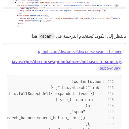
بالنظر إلى الكود، يُستخدم الترجمة في
<span>
هذا:
github.com/discourse/discourse-search-banner
javascripts/discourse/api-initializers/init-search-banner.js
b0b6448e7
contents.push(
  this.attach("link", {
    href: this.fullSearchUrl({ expanded: true }),
    contents: () => [
      h(
        "span",
        I18n.t(themePrefix("search_banner.search_button_text"))
      ),