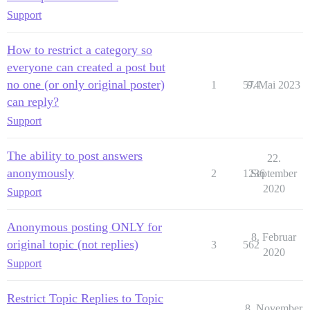
Support
How to restrict a category so
everyone can created a post but
no one (or only original poster)
1
574
9. Mai 2023
can reply?
Support
The ability to post answers
22.
anonymously
2
1236
September
2020
Support
Anonymous posting ONLY for
8. Februar
original topic (not replies)
3
562
2020
Support
Restrict Topic Replies to Topic
8. November