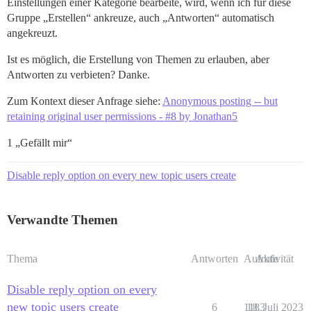
Einstellungen einer Kategorie bearbeite, wird, wenn ich für diese
Gruppe „Erstellen“ ankreuze, auch „Antworten“ automatisch
angekreuzt.
Ist es möglich, die Erstellung von Themen zu erlauben, aber
Antworten zu verbieten? Danke.
Zum Kontext dieser Anfrage siehe:
Anonymous posting -- but
retaining original user permissions - #8 by Jonathan5
1 „Gefällt mir“
Disable reply option on every new topic users create
Verwandte Themen
Thema
Antworten
Aufrufe
Aktivität
Disable reply option on every
new topic users create
6
1183
18. Juli 2023