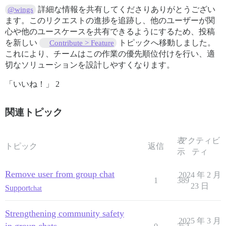
詳細な情報を共有してくださりありがとうござい
@wings
ます。このリクエストの進捗を追跡し、他のユーザーが関
心や他のユースケースを共有できるようにするため、投稿
を新しい
トピックへ移動しました。
Contribute > Feature
これにより、チームはこの作業の優先順位付けを行い、適
切なソリューションを設計しやすくなります。
「いいね！」 2
関連トピック
表
アクティビ
トピック
返信
示
ティ
Remove user from group chat
2024 年 2 月
1
389
23 日
Support
chat
Strengthening community safety
2025 年 3 月