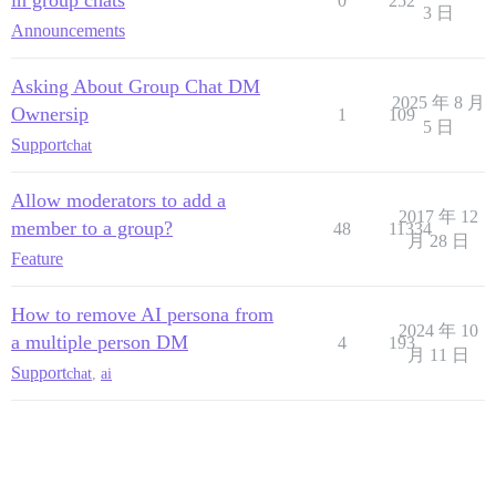
in group chats
0
252
3 日
Announcements
Asking About Group Chat DM
2025 年 8 月
Ownersip
1
109
5 日
Support
chat
Allow moderators to add a
2017 年 12
member to a group?
48
11334
月 28 日
Feature
How to remove AI persona from
2024 年 10
a multiple person DM
4
193
月 11 日
Support
chat
,
ai