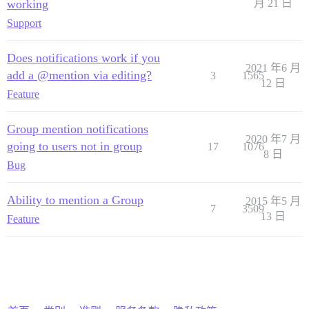
working
月 21 日
Support
Does notifications work if you
2021 年6 月
add a @mention via editing?
3
1565
12 日
Feature
Group mention notifications
2020 年7 月
going to users not in group
17
1076
8 日
Bug
Ability to mention a Group
2015 年5 月
7
3509
13 日
Feature