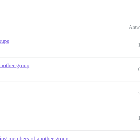
Antw
oups
another group
ing members of another group