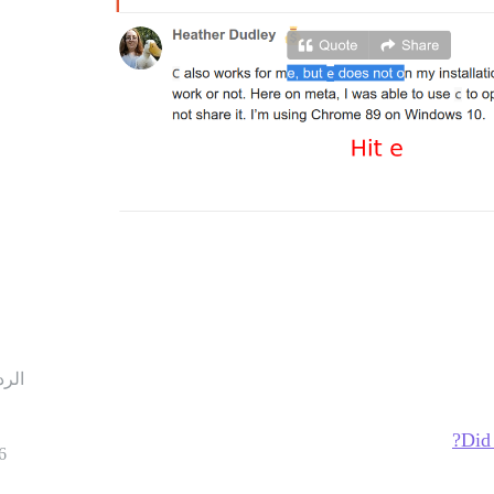
الرد
Did 
6