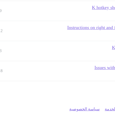
K hotkey sho
9
Instructions on right an
12
K
3
Issues with
18
خدمة
سياسة الخصوصية