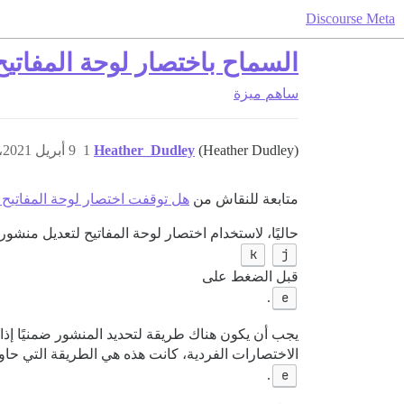
Discourse Meta
السماح باختصار لوحة المفاتيح "e" للاستخدام عند "تحديد" منشور عبر ا
ساهم
ميزة
(Heather Dudley)
Heather_Dudley
1
9 أبريل 2021، 8:15م
متابعة للنقاش من
هل توقفت اختصار لوحة المفاتيح ‘e’ لتعديل المنشور عن العمل
حاليًا، لاستخدام اختصار لوحة المفاتيح لتعديل منشور
k
j
قبل الضغط على
.
e
يجب أن يكون هناك طريقة لتحديد المنشور ضمنيًا إذ
الاختصارات الفردية، كانت هذه هي الطريقة التي حاو
.
e