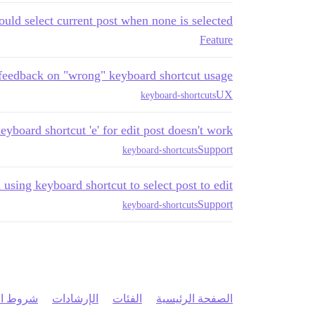
uld select current post when none is selected
Feature
d feedback on "wrong" keyboard shortcut usage
UX
keyboard-shortcuts
eyboard shortcut 'e' for edit post doesn't work
Support
keyboard-shortcuts
 using keyboard shortcut to select post to edit
Support
keyboard-shortcuts
الصفحة الرئيسية
الفئات
الإرشادات
شروط ال