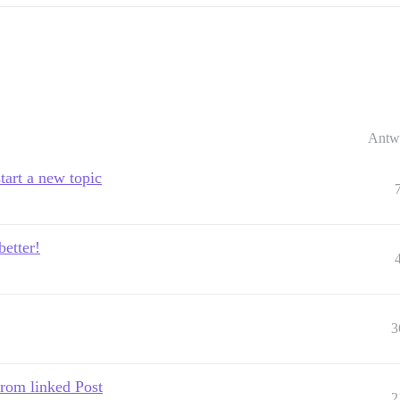
Antw
tart a new topic
better!
3
rom linked Post
2