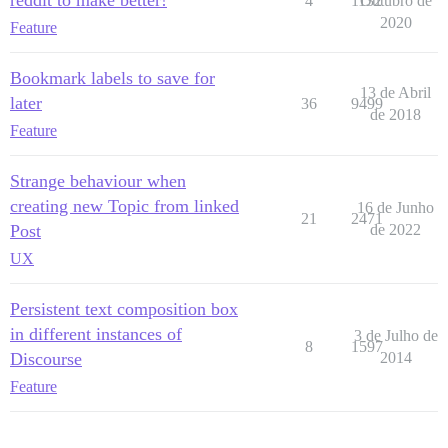
reddit to make better!
4
1132
Outubro de
2020
Feature
Bookmark labels to save for
13 de Abril
later
36
9499
de 2018
Feature
Strange behaviour when
creating new Topic from linked
16 de Junho
21
2471
Post
de 2022
UX
Persistent text composition box
in different instances of
3 de Julho de
8
1597
Discourse
2014
Feature