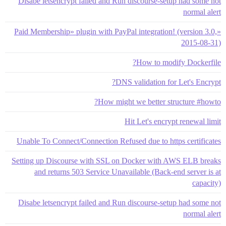
Disabe letsencrypt failed and Run discourse-setup had some not
normal alert
«Paid Membership» plugin with PayPal integration! (version 3.0,
2015-08-31)
How to modify Dockerfile?
DNS validation for Let's Encrypt?
How might we better structure #howto?
Hit Let's encrypt renewal limit
Unable To Connect/Connection Refused due to https certificates
Setting up Discourse with SSL on Docker with AWS ELB breaks
and returns 503 Service Unavailable (Back-end server is at
capacity)
Disabe letsencrypt failed and Run discourse-setup had some not
normal alert