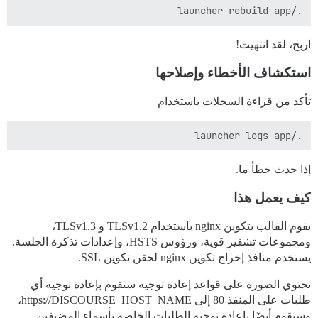
./launcher rebuild app

اربح، لقد انتهيت!
استكشاف الأخطاء وإصلاحها
تأكد من قراءة السجلات باستخدام
./launcher logs app

إذا حدث خطأ ما.
كيف يعمل هذا
يقوم القالب بتكوين nginx باستخدام TLSv1.2 و TLSv1.3،
ومجموعات تشفير قوية، ورؤوس HSTS، وإعدادات تذكرة الجلسة.
يستخدم منافذ إخراج تكوين nginx لحقن تكوين SSL.
تحتوي الصورة على قواعد إعادة توجيه ستقوم بإعادة توجيه أي
طلبات على المنفذ 80 إلى https://DISCOURSE_HOST_NAME،
وستقوم أيضًا بإعادة توجيه الطلبات الخاصة بأسماء المضيفين