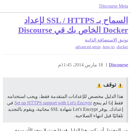
Discourse Meta
السماح بـ SSL / HTTPS لإعداد
Docker الخاص بك في Discourse
توثيق
الاستضافة الذاتية
,
,
advanced-setup
how-to
docker
Discourse
1
18 مارس 2014، 11:45م
توقف
هذا الدليل مخصص للإعدادات المتقدمة فقط، ويجب استخدامه
فقط إذا لم ينجح
Set up HTTPS support with Let's Encrypt
في
إعدادك. يوفر Let’s Encrypt شهادة SSL مجانية، ويقوم بالتجديد
تلقائيًا قبل انتهاء الصلاحية.
من المحتمل أن يكون هذا الدليل قديمًا حيث لا يوجد الآن سوى