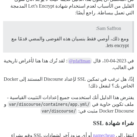
القليل من الأسباب لعدم استخدام شهادة Let’s Encrypt المدمجة
التي تعمل ببساطة. راجع أيضًا:
Sam Saffron:
ومع ذلك، أوصي فقط بنسيان هذه الفوضى والمضي قدمًا مع
lets encrypt.
في 2023-04-10، قال
: لقد تُرك هذا هنا لأغراض تاريخية
@pfaffman
في الغالب.
إذًا، هل ترغب في تمكين SSL لإعداد Discourse المستند إلى Docker
الخاص بك؟ لنفعل ذلك!
يفترض هذا الدليل أنك استخدمت جميع إعدادات التثبيت القياسية -
ملف تكوين حاوية في
/var/discourse/containers/app.yml
و
Docker Discourse مثبت في:
/var/discourse
شراء شهادة SSL
انتقل إلى
namecheap
أو أي مزود آخر لشهادات SSL وقم بشراء