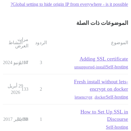
Global setting to hide origin IP from everywhere - is it possible?
الموضوعات ذات الصلة
مرات
الموضوع
الردود
النشاط
العرض
Adding SSL certificate
3
14 يونيو 2024
1107
Self-hosting
unsupported-install
Fresh install without lets-
29 أبريل
encrypt on docker
133
2
2026
Self-hosting
letsencrypt
,
docker
How to Set Up SSL in
Discourse
1
30 يناير 2017
10498
Self-hosting