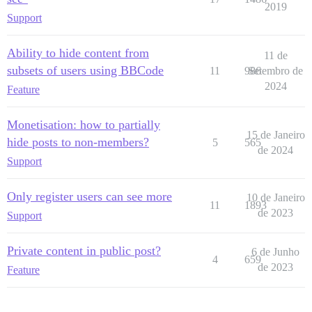
2019
Support
Ability to hide content from
11 de
subsets of users using BBCode
11
986
Setembro de
2024
Feature
Monetisation: how to partially
15 de Janeiro
hide posts to non-members?
5
565
de 2024
Support
Only register users can see more
10 de Janeiro
11
1893
de 2023
Support
Private content in public post?
6 de Junho
4
659
de 2023
Feature