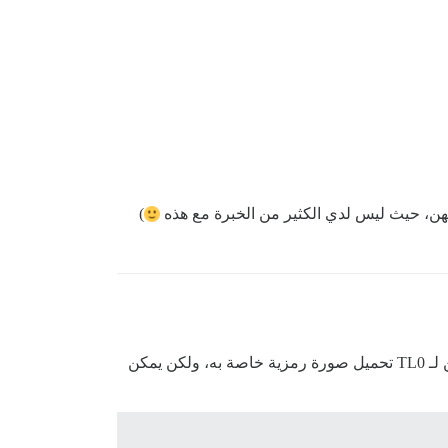
)
لقد جربت بنفسي باستخدام مستخدم تجريبي انتقل من TL1 → TL0 → TL1: نعم، ألاحظ نفس الشيء الذي لاحظته، لا يمكن لـ TL0 تحميل صورة رمزية خاصة به، ولكن يمكن