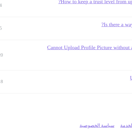
How to keep a trust level from up
4
Is there a wa
5
Cannot Upload Profile Picture without 
20
18
خدمة
سياسة الخصوصية