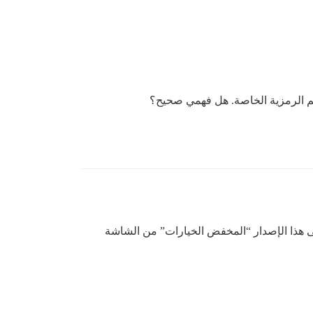
 بي (السماح بالصور الرمزية التي تم تحميلها: TL1، مع مستخدم اختبار TL0) وأحصل على هذا الإصدار “المخفض الخيارات” من الشاشة