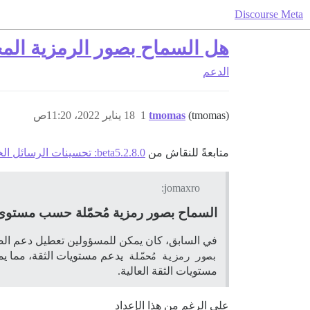
Discourse Meta
هل السماح بصور الرمزية الم
الدعم
(tmomas)
tmomas
1
18 يناير 2022، 11:20ص
متابعةً للنقاش من
2.8.0.beta5: تحسينات الرسائل الخاصة، عرض غير مرئي، السماح بصورة رمزية مُحمّلة حسب مستوى الثقة، والمزيد
jomaxro:
السماح بصور رمزية مُحمّلة حسب مستوى 
في السابق، كان يمكن للمسؤولين تعطيل دعم الصو
بصور رمزية مُحمّلة
يدعم مستويات الثقة، مما ي
مستويات الثقة العالية.
على الرغم من هذا الإعداد