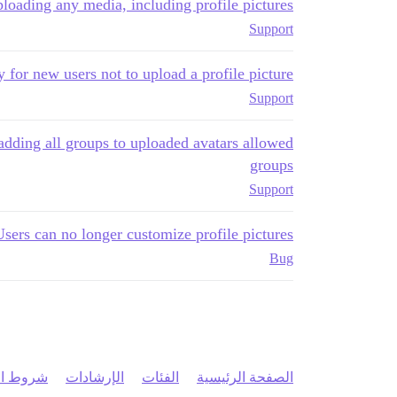
loading any media, including profile pictures?
Support
y for new users not to upload a profile picture?
Support
adding all groups to uploaded avatars allowed
groups
Support
Users can no longer customize profile pictures
Bug
الصفحة الرئيسية
الفئات
الإرشادات
شروط ال