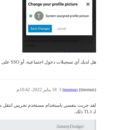
هل لديك أي تسجيلات دخول اجتماعية، أو SSO على موقعك؟ ربما يمكنهم ملء الصورة الرمزية تلقائيًا عند التسجيل؟ (أنا أتكهن، حيث ليس لدي الكثير من الخبرة مع هذه
(tmomas)
tmomas
3
18 يناير 2022، 10:42م
لـ TL1 ذلك.
JammyDodger: