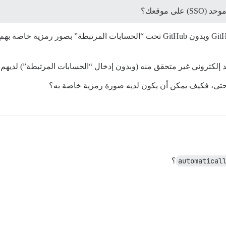
 موقعك؟
فقط GitHub، ولكني أرى مستخدمين TL0 لديهم GitHub وبدون GitHub تحت “الحسابات ال
إلكتروني غير متحقق منه (وبدون إدخال “الحسابات المرتبطة”) لديهم
 حتى، فكيف يمكن أن يكون لديه صورة رمزية خاصة به؟
automatical
؟