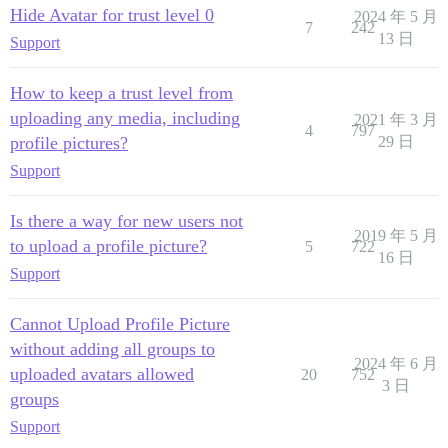
Hide Avatar for trust level 0
2024 年 5 月
7
242
13 日
Support
How to keep a trust level from
uploading any media, including
2021 年 3 月
4
797
profile pictures?
29 日
Support
Is there a way for new users not
2019 年 5 月
to upload a profile picture?
5
722
16 日
Support
Cannot Upload Profile Picture
without adding all groups to
2024 年 6 月
uploaded avatars allowed
20
752
3 日
groups
Support