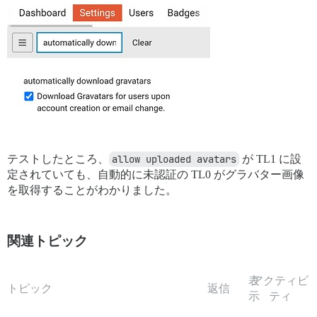
テストしたところ、
allow uploaded avatars
が TL1 に設
定されていても、自動的に未認証の TL0 がグラバター画像
を取得することがわかりました。
関連トピック
表
アクティビ
トピック
返信
示
ティ