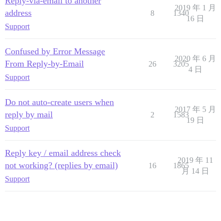
Reply-via-email to another
2019 年 1 月
address
8
1340
16 日
Support
Confused by Error Message
2020 年 6 月
From Reply-by-Email
26
3205
4 日
Support
Do not auto-create users when
2017 年 5 月
reply by mail
2
1583
19 日
Support
Reply key / email address check
2019 年 11
not working? (replies by email)
16
1865
月 14 日
Support