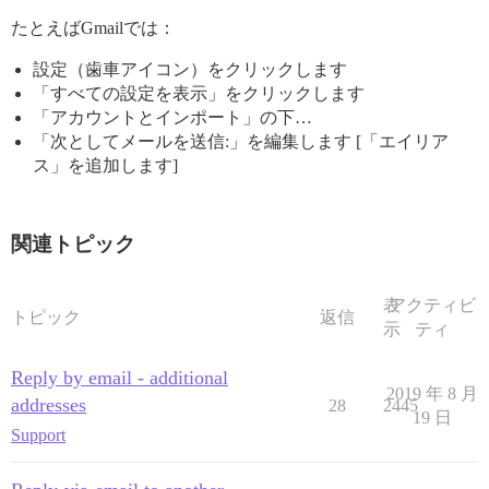
たとえばGmailでは：
設定（歯車アイコン）をクリックします
「すべての設定を表示」をクリックします
「アカウントとインポート」の下…
「次としてメールを送信:」を編集します [「エイリア
ス」を追加します]
関連トピック
表
アクティビ
トピック
返信
示
ティ
Reply by email - additional
2019 年 8 月
addresses
28
2445
19 日
Support