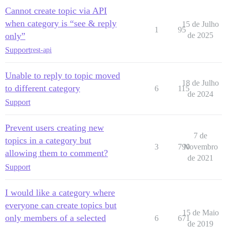
Cannot create topic via API
when category is “see & reply
15 de Julho
1
95
only”
de 2025
Support
rest-api
Unable to reply to topic moved
18 de Julho
to different category
6
115
de 2024
Support
Prevent users creating new
7 de
topics in a category but
3
790
Novembro
allowing them to comment?
de 2021
Support
I would like a category where
everyone can create topics but
15 de Maio
only members of a selected
6
671
de 2019