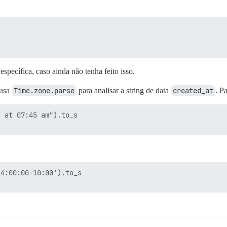
specífica, caso ainda não tenha feito isso.
 usa
Time.zone.parse
para analisar a string de data
created_at
. P
 at 07:45 am").to_s

4:00:00-10:00').to_s
