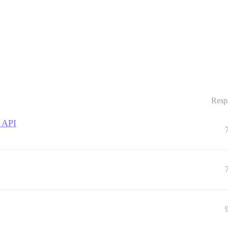
Resp
a API