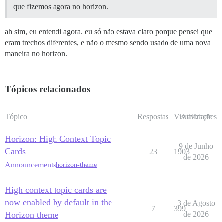
que fizemos agora no horizon.
ah sim, eu entendi agora. eu só não estava claro porque pensei que
eram trechos diferentes, e não o mesmo sendo usado de uma nova
maneira no horizon.
Tópicos relacionados
Tópico
Respostas
Visualizações
Atividade
Horizon: High Context Topic
9 de Junho
Cards
23
1903
de 2026
Announcements
horizon-theme
High context topic cards are
now enabled by default in the
3 de Agosto
7
399
Horizon theme
de 2026