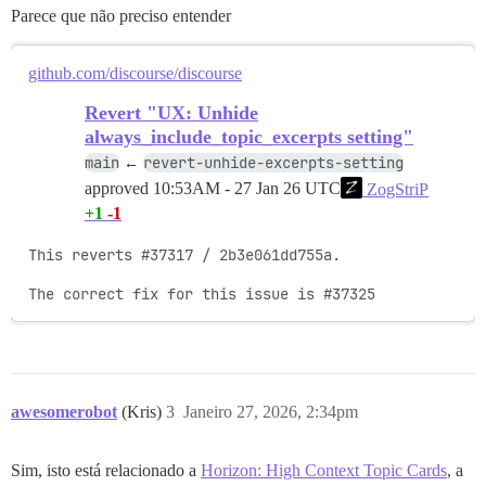
Parece que não preciso entender
github.com/discourse/discourse
Revert "UX: Unhide
always_include_topic_excerpts setting"
main
revert-unhide-excerpts-setting
←
approved
10:53AM - 27 Jan 26 UTC
ZogStriP
+1
-1
This reverts #37317 / 2b3e061dd755a.

The correct fix for this issue is #37325
awesomerobot
(Kris)
3
Janeiro 27, 2026, 2:34pm
Sim, isto está relacionado a
Horizon: High Context Topic Cards
, a