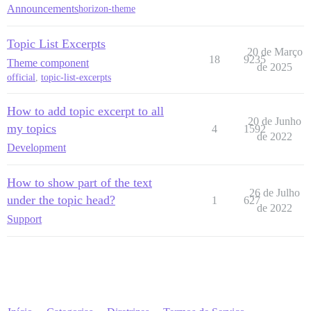
Announcements
horizon-theme
Topic List Excerpts
20 de Março
18
9235
Theme component
de 2025
official
,
topic-list-excerpts
How to add topic excerpt to all
20 de Junho
my topics
4
1592
de 2022
Development
How to show part of the text
26 de Julho
under the topic head?
1
627
de 2022
Support