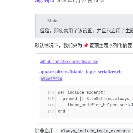
zogstrip
4
2026 年1 月 27 日 14:39
Moin:
但是，即使禁用了该设置，并且只启用了主
默认情况下，我们只为
置顶主题序列化摘要
github.com/discourse/discourse
app/serializers/listable_topic_serializer.rb
b946f9f94
def include_excerpt?
  pinned || SiteSetting.always_
    theme_modifier_helper.seria
end
除非启用了
always_include_topic_excerpts