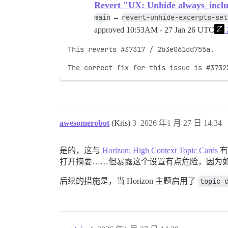
Revert "UX: Unhide always_includ
main
revert-unhide-excerpts-set
←
approved
10:53AM - 27 Jan 26 UTC
This reverts #37317 / 2b3e061dd755a.

The correct fix for this issue is #3732
awesomerobot
(Kris)
3
2026 年1 月 27 日 14:34
是的，这与
Horizon: High Context Topic Cards
有
打开摘要……但暴露这个设置有点危险，因为
后续的措施是，当 Horizon 主题启用了
topic 