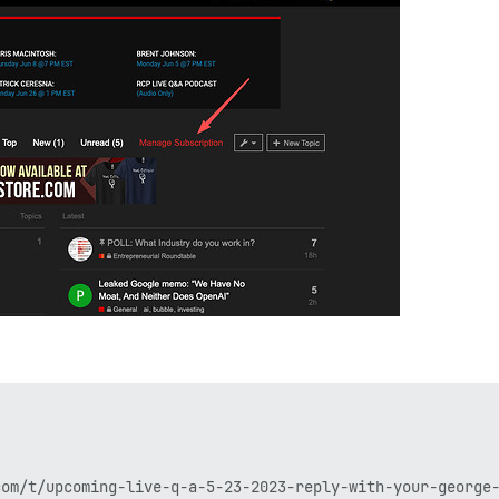
om/t/upcoming-live-q-a-5-23-2023-reply-with-your-george-