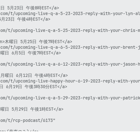
 5月23日 午後8時EST</a>

com/t/upcoming-live-q-a-5-23-2023-reply-with-your-lyn-al
月23日 午後4時EST</a>

om/t/upcoming-live-q-a-5-25-2023-reply-with-your-chris-m
>木曜日 5月25日 午後7時EST</a>

com/t/upcoming-live-q-a-6-5-2023-reply-with-your-brent-j
曜日 6月5日 午後7時EST</a>

om/t/upcoming-live-q-a-6-12-2023-reply-with-your-jason-h
月曜日 6月12日 午後4時EST</a>

com/t/upcoming-live-happy-hour-6-19-2023-reply-with-your
日 6月19日 午後3時30分EST</a>

om/t/upcoming-live-q-a-5-29-2023-reply-with-your-patrick
曜日 5月29日 午後1時EST</a>

om/t/rcp-podcast/6173"

n>(音声のみ)</a>
