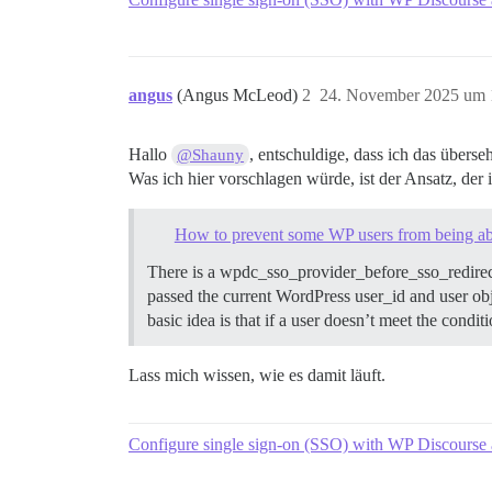
angus
(Angus McLeod)
2
24. November 2025 um 
Hallo
, entschuldige, dass ich das übers
@Shauny
Was ich hier vorschlagen würde, ist der Ansatz, der 
How to prevent some WP users from being abl
There is a wpdc_sso_provider_before_sso_redirect 
passed the current WordPress user_id and user ob
basic idea is that if a user doesn’t meet the condi
Lass mich wissen, wie es damit läuft.
Configure single sign-on (SSO) with WP Discourse