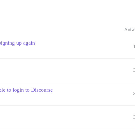
Antw
signing up again
e to login to Discourse