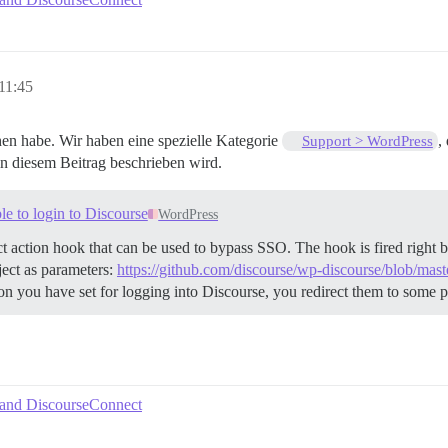
11:45
ehen habe. Wir haben eine spezielle Kategorie
,
Support > WordPress
in diesem Beitrag beschrieben wird.
e to login to Discourse
WordPress
action hook that can be used to bypass SSO. The hook is fired right bef
ject as parameters:
https://github.com/discourse/wp-discourse/blob/mast
tion you have set for logging into Discourse, you redirect them to some p
 and DiscourseConnect