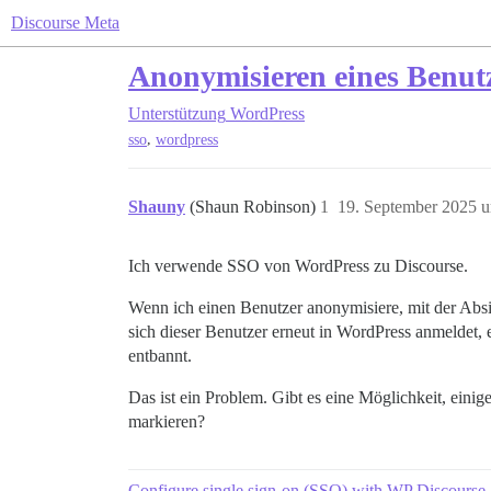
Discourse Meta
Anonymisieren eines Benutz
Unterstützung
WordPress
,
sso
wordpress
Shauny
(Shaun Robinson)
1
19. September 2025 
Ich verwende SSO von WordPress zu Discourse.
Wenn ich einen Benutzer anonymisiere, mit der Absic
sich dieser Benutzer erneut in WordPress anmeldet, 
entbannt.
Das ist ein Problem. Gibt es eine Möglichkeit, eini
markieren?
Configure single sign-on (SSO) with WP Discourse