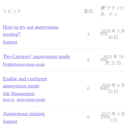
表
アクティビ
トピック
返信
示
ティ
How to try out anonymous
2020 年 3 月
posting?
4
876
19 日
Support
'Per-Category' anonymous mode
2023 年 10
9
950
月 22 日
Feature
anonymous-mode
Enable and configure
anonymous mode
2020 年 6 月
0
8491
23 日
Site Management
how-to
,
anonymous-mode
Anonymous posting
2017 年 4 月
6
2950
3 日
Support