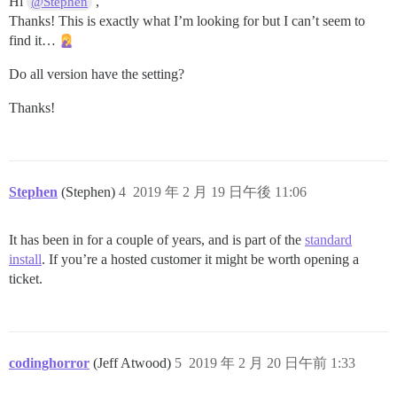
Hi
,
@Stephen
Thanks! This is exactly what I’m looking for but I can’t seem to
find it…
Do all version have the setting?
Thanks!
Stephen
(Stephen)
4
2019 年 2 月 19 日午後 11:06
It has been in for a couple of years, and is part of the
standard
install
. If you’re a hosted customer it might be worth opening a
ticket.
codinghorror
(Jeff Atwood)
5
2019 年 2 月 20 日午前 1:33