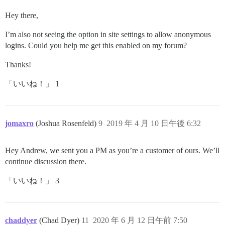
Hey there,
I’m also not seeing the option in site settings to allow anonymous
logins. Could you help me get this enabled on my forum?
Thanks!
「いいね！」 1
jomaxro
(Joshua Rosenfeld)
9
2019 年 4 月 10 日午後 6:32
Hey Andrew, we sent you a PM as you’re a customer of ours. We’ll
continue discussion there.
「いいね！」 3
chaddyer
(Chad Dyer)
11
2020 年 6 月 12 日午前 7:50