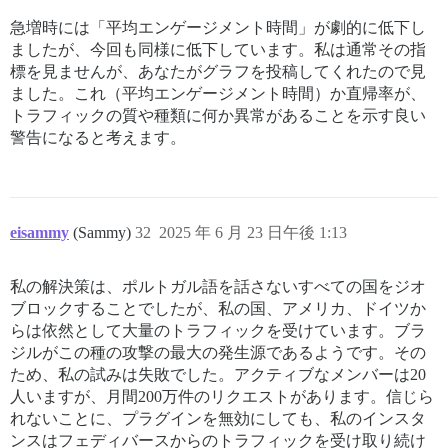
急増時には「平均エンゲージメント時間」が劇的に低下し
ましたが、今回も同様に低下しています。私は通常その指
標を見ませんが、あなたがグラフを投稿してくれたので見
ました。これ（平均エンゲージメント時間）か直帰率が、
トラフィックの質や種類に何か異常があることを示す良い
警告になると考えます。
eisammy
(Sammy)
32
2025 年 6 月 23 日午後 1:13
私の解決策は、ポルトガル語を話さないすべての国をジオ
ブロックすることでしたが、私の国、アメリカ、ドイツか
らは依然として大量のトラフィックを受けています。ブラ
ジルがこの種の攻撃の最大の発生源であるようです。その
ため、私の試みは失敗でした。アクティブなメンバーは20
人いますが、月間200万件のリクエストがあります。信じら
れないことに、プラグインを無効にしても、私のインスタ
ンスはフェディバースからのトラフィックを受け取り続け