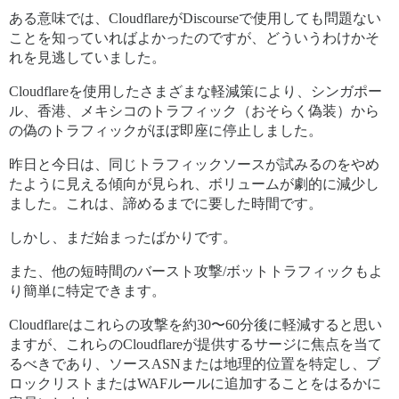
ある意味では、CloudflareがDiscourseで使用しても問題ない
ことを知っていればよかったのですが、どういうわけかそ
れを見逃していました。
Cloudflareを使用したさまざまな軽減策により、シンガポー
ル、香港、メキシコのトラフィック（おそらく偽装）から
の偽のトラフィックがほぼ即座に停止しました。
昨日と今日は、同じトラフィックソースが試みるのをやめ
たように見える傾向が見られ、ボリュームが劇的に減少し
ました。これは、諦めるまでに要した時間です。
しかし、まだ始まったばかりです。
また、他の短時間のバースト攻撃/ボットトラフィックもよ
り簡単に特定できます。
Cloudflareはこれらの攻撃を約30〜60分後に軽減すると思い
ますが、これらのCloudflareが提供するサージに焦点を当て
るべきであり、ソースASNまたは地理的位置を特定し、ブ
ロックリストまたはWAFルールに追加することをはるかに