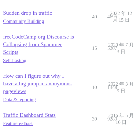
Sudden drop in traffic
2022 年 12
40
4695
月 15 日
Community Building
freeCodeCamp.org Discourse is
Collapsing from Spammer
2020 年 7 月
15
5207
Scripts
3 日
Self-hosting
How can I figure out why I
have a big jump in anonymous
2022 年 3 月
10
1348
pageviews
9 日
Data & reporting
Traffic Dashboard Stats
2016 年 5 月
30
9289
16 日
Feature
feedback