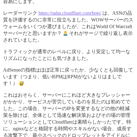
容易にします。
レーダーリンク
https://radar.cloudflare.com/bots/
は、ASNの品
質を評価するのに非常に役立ちました。WOWサーバーのス
ウォームをいくつか選びましたが、これはWorld Of Warcraft
サーバーだと思いますか？
それがサージで繰り返し表示
されていました。
トラフィックが通常のレベルに戻り、より安定して均一な
リズムになったことにも気づきました。
AdSenseの指標はほぼ正常に戻ったか、少なくとも回復して
います（つまり、低いRPMはRPMがないよりはましで
す！）
これはおそらく、サーバーにこれほど大きなプレッシャー
がかかり、サービスが苦労しているのを見たのは初めてで
した。この場合、サーバーのIPを変更するなどの他の軽減
策を除けば、全体として迅速な解決策およびその場の管理
ソリューションとしてCloudflareは素晴らしかったです。特
に、nginxなどと格闘する時間やスキルがない場合、成長す
る攻撃下で、最小スペックのドロップレットをアイドルに