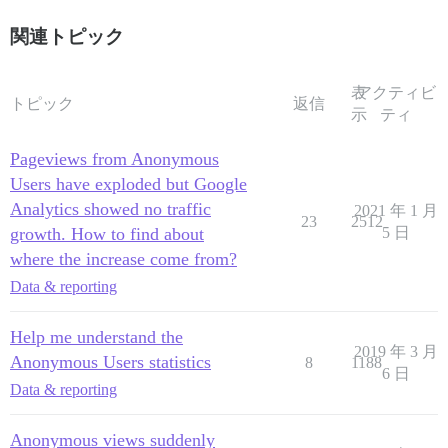
関連トピック
表
アクティビ
トピック
返信
示
ティ
Pageviews from Anonymous
Users have exploded but Google
Analytics showed no traffic
2021 年 1 月
23
2512
growth. How to find about
5 日
where the increase come from?
Data & reporting
Help me understand the
2019 年 3 月
Anonymous Users statistics
8
1188
6 日
Data & reporting
Anonymous views suddenly