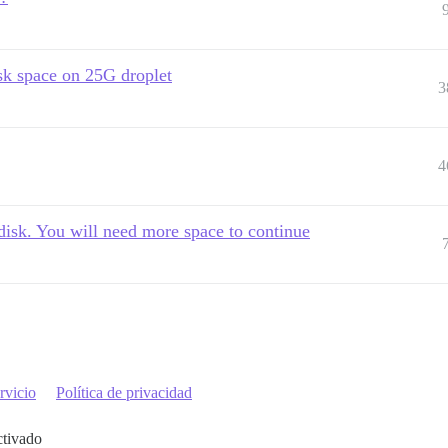
isk space on 25G droplet
3
4
disk. You will need more space to continue
rvicio
Política de privacidad
ctivado