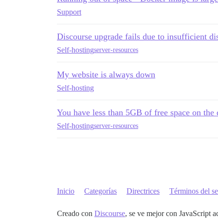
Support
Discourse upgrade fails due to insufficient d
Self-hosting
server-resources
My website is always down
Self-hosting
You have less than 5GB of free space on the 
Self-hosting
server-resources
Inicio
Categorías
Directrices
Términos del se
Creado con
Discourse
, se ve mejor con JavaScript a