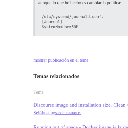
aunque lo que he hecho es cambiar la política:
/etc/systemd/journald.conf:

[Journal]

mostrar publicación en el tema
Temas relacionados
Tema
Discourse image and installation size. Clean 
Self-hosting
server-resources
Running out of space - Docker image is larg