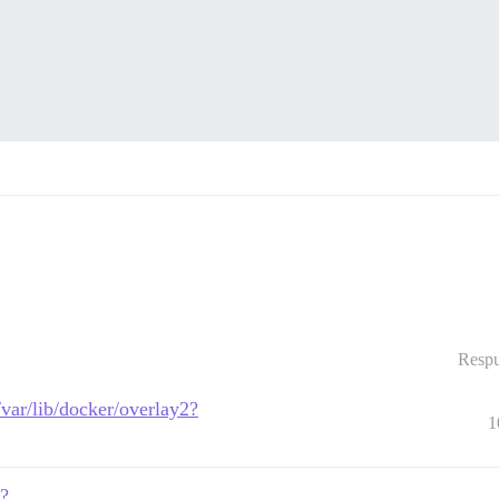
Respu
/var/lib/docker/overlay2?
1
e?