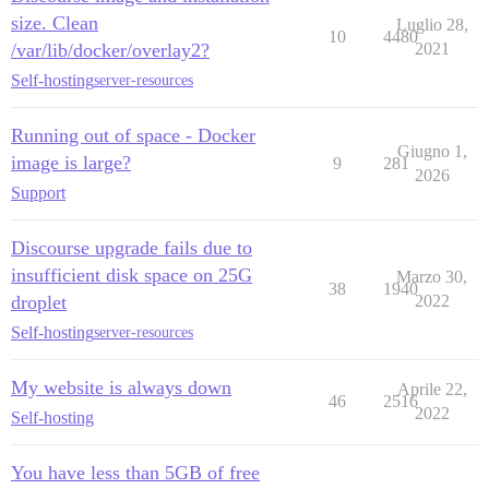
size. Clean
Luglio 28,
10
4480
/var/lib/docker/overlay2?
2021
Self-hosting
server-resources
Running out of space - Docker
Giugno 1,
image is large?
9
281
2026
Support
Discourse upgrade fails due to
insufficient disk space on 25G
Marzo 30,
38
1940
droplet
2022
Self-hosting
server-resources
My website is always down
Aprile 22,
46
2516
2022
Self-hosting
You have less than 5GB of free