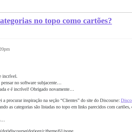
ategorias no topo como cartões?
:20pm
 incrível.
e pensar no software subjacente…
dada e é incrível! Obrigado novamente…
 a procurar inspiração na seção “Clientes” do site do Discourse:
Disco
ndo as categorias são listadas no topo em links parecidos com cartões
es…
(dot)discourse(dot)org/c/theme/61/none