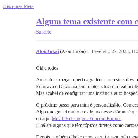
Discourse Meta
Algum tema existente com c
Suporte
AkaiBukai
(Akai Bukai)
1
Fevereiro 27, 2023, 11
Olá a todos,
Antes de começar, queria agradecer por este software
Eu usava o Discourse em muitos sites sem realment
Mas acabei de configurar uma instância auto-hospe
O próximo passo para mim é personalizá-lo. Comecei
Algo que gostei muito em alguns desses fóruns é qua
ou aqui
Metal: Hellsinger - Funcom Forums
E há até alguns que têm tópicos diretos como cartõ
Depois, também olhei os temas aqui à esquerda meta