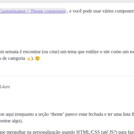
, e você pode usar vários componen
Customization > Theme component
m sensata é encontrar (ou criar) um tema que estilize o site como um 
s de categoria
).
:14am
r aqui (enquanto a seção ‘theme’ parece estar fechada e ter uma lista 
ontrar algo).
 que mergulhar na personalização usando HTML/CSS (até JS?) para faz