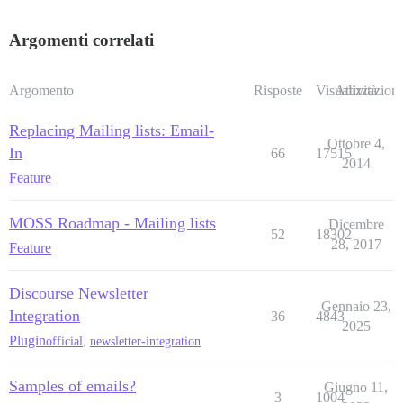
Argomenti correlati
Argomento
Risposte
Visualizzazioni
Attività
Replacing Mailing lists: Email-
Ottobre 4,
In
66
17515
2014
Feature
MOSS Roadmap - Mailing lists
Dicembre
52
18302
28, 2017
Feature
Discourse Newsletter
Gennaio 23,
Integration
36
4843
2025
Plugin
official
,
newsletter-integration
Samples of emails?
Giugno 11,
3
1004