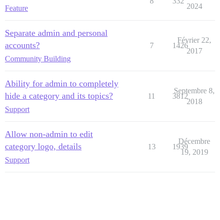
8
332
2024
Feature
Separate admin and personal
Février 22,
accounts?
7
1426
2017
Community Building
Ability for admin to completely
Septembre 8,
hide a category and its topics?
11
3812
2018
Support
Allow non-admin to edit
Décembre
category logo, details
13
1939
19, 2019
Support