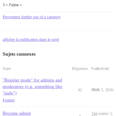
3 « J'aime »
Preventing further use of a category
afficher la publication dans le sujet
Sujets connexes
Sujet
Réponses
Vues
Activité
"Regular mode" for admins and
moderators (e.g. something like
42
3951
Août 5, 2026
"sudo")
Feature
Become admin
Décembre 5,