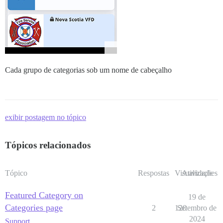
Cada grupo de categorias sob um nome de cabeçalho
exibir postagem no tópico
Tópicos relacionados
Tópico
Respostas
Visualizações
Atividade
Featured Category on
19 de
Categories page
2
120
Setembro de
2024
Support