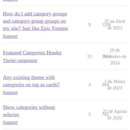
How do I add category groups
and category group groups on
27 de Abril
9
1106
my site? Just like Epic Forums
de 2023
Support
19 de
Featured Categories Header
21
3913
Setembro de
Theme component
2024
Any existing theme with
1 de Março
categories on top as cards?
4
964
de 2023
Support
Show categories without
22 de Agosto
selector
5
743
de 2022
Support