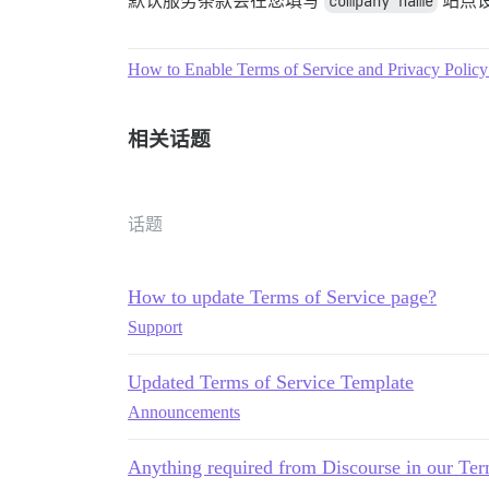
默认服务条款会在您填写
company name
站点
How to Enable Terms of Service and Privacy Policy
相关话题
话题
How to update Terms of Service page?
Support
Updated Terms of Service Template
Announcements
Anything required from Discourse in our Ter