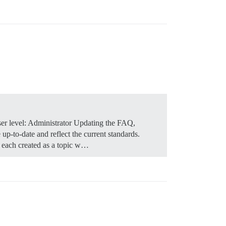
er level: Administrator Updating the FAQ,
p-to-date and reflect the current standards.
 each created as a topic w…