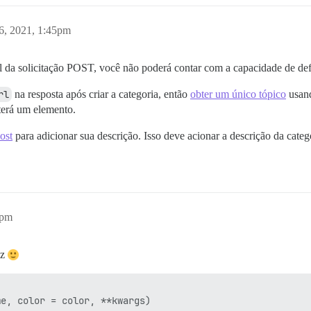
, 2021, 1:45pm
il da solicitação POST, você não poderá contar com a capacidade de de
rl
na resposta após criar a categoria, então
obter um único tópico
usand
terá um elemento.
ost
para adicionar sua descrição. Isso deve acionar a descrição da cate
3pm
iz
e, color = color, **kwargs)
