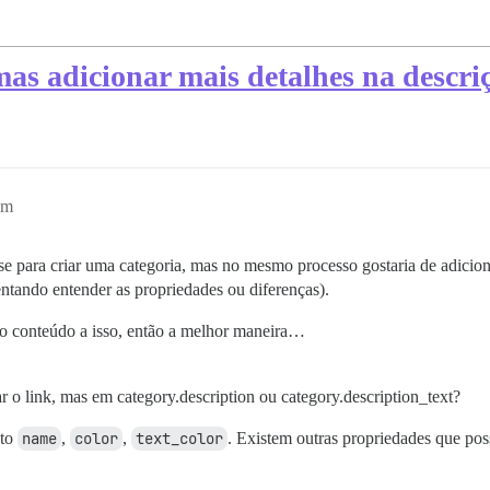
mas adicionar mais detalhes na descri
am
 para criar uma categoria, mas no mesmo processo gostaria de adiciona
tentando entender as propriedades ou diferenças).
 conteúdo a isso, então a melhor maneira…
ar o link, mas em category.description ou category.description_text?
eto
name
,
color
,
text_color
. Existem outras propriedades que po