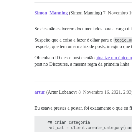
Simon_Manning
(Simon Manning)
7
Novembro 16
Se eles não estiverem documentados para a carga út
Suspeito que a coisa a fazer é olhar para o
topic_u
resposta, que tem uma matriz de posts, imagino que 
Obtenha o ID desse post e então
atualize um único p
post no Discourse, a mesma regra da primeira linha.
artur
(Artur Lobanov)
8
Novembro 16, 2021, 2:0
Eu estava prestes a postar, foi exatamente o que eu f
    ## criar categoria

    ret_cat = client.create_category(nam