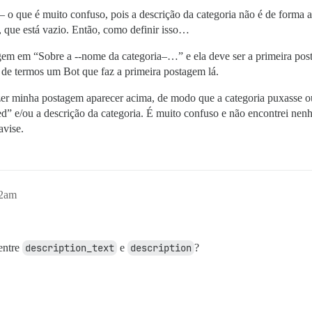
 — o que é muito confuso, pois a descrição da categoria não é de forma
que está vazio. Então, como definir isso…
agem em “Sobre a --nome da categoria–…” e ela deve ser a primeira pos
de termos um Bot que faz a primeira postagem lá.
fazer minha postagem aparecer acima, de modo que a categoria puxasse 
d” e/ou a descrição da categoria. É muito confuso e não encontrei ne
avise.
42am
entre
description_text
e
description
?