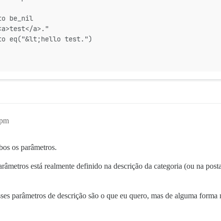
to be_nil
<a>test</a>."
to eq("&lt;hello test.")
6pm
bos os parâmetros.
arâmetros está realmente definido na descrição da categoria (ou na pos
ses parâmetros de descrição são o que eu quero, mas de alguma forma n