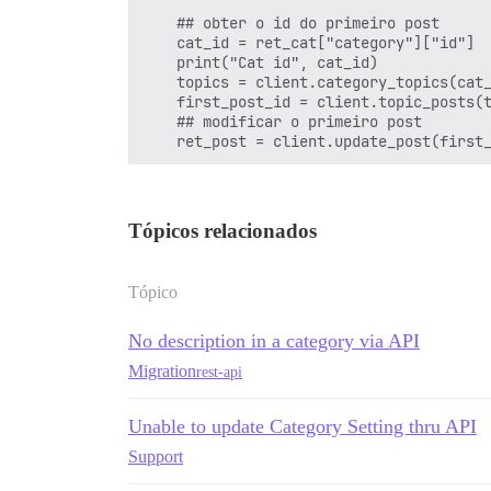
    ## obter o id do primeiro post 

    cat_id = ret_cat["category"]["id"]

    print("Cat id", cat_id)

    topics = client.category_topics(cat_
    first_post_id = client.topic_posts(t
    ## modificar o primeiro post

Tópicos relacionados
Tópico
No description in a category via API
Migration
rest-api
Unable to update Category Setting thru API
Support