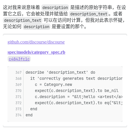
这对我来说意味着
description
是描述的原始字符串，在设
置它之后，它会被处理并赋值给
description_text
。或者
description_text
可以在访问时计算，但我对此表示怀疑，
无论如何
description
是要设置的那个。
github.com/discourse/discourse
spec/models/category_spec.rb
c4843fc1c
describe 'description_text' do
  it 'correctly generates text description as
    c = Category.new
    expect(c.description_text).to be_nil
    c.description = "&lt;hello <a>test</a>."
    expect(c.description_text).to eq("&lt;hel
  end
end