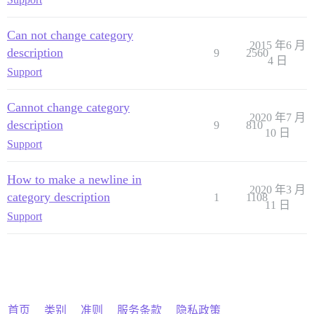
Can not change category
2015 年6 月
description
9
2560
4 日
Support
Cannot change category
2020 年7 月
description
9
810
10 日
Support
How to make a newline in
2020 年3 月
category description
1
1108
11 日
Support
首页
类别
准则
服务条款
隐私政策