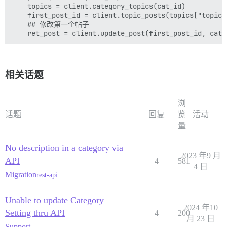
    topics = client.category_topics(cat_id)

    first_post_id = client.topic_posts(topics["topic_
    ## 修改第一个帖子

相关话题
浏
话题
回复
览
活动
量
No description in a category via
2023 年9 月
API
4
581
4 日
Migration
rest-api
Unable to update Category
2024 年10
Setting thru API
4
200
月 23 日
Support