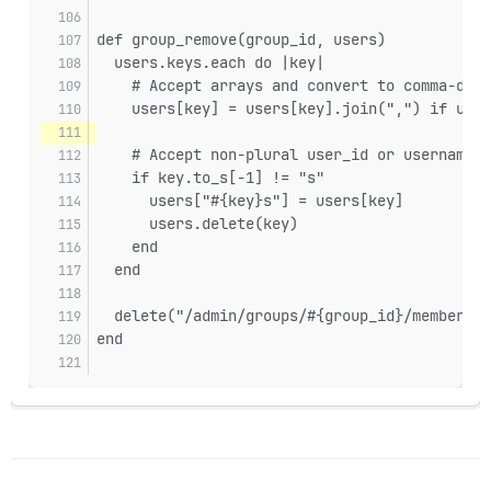
def group_remove(group_id, users)
  users.keys.each do |key|
    # Accept arrays and convert to comma-deli
    users[key] = users[key].join(",") if user
    # Accept non-plural user_id or username, 
    if key.to_s[-1] != "s"
      users["#{key}s"] = users[key]
      users.delete(key)
    end
  end
  delete("/admin/groups/#{group_id}/members.j
end