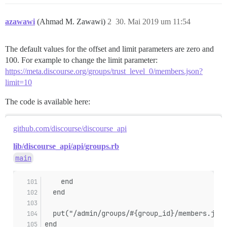
azawawi
(Ahmad M. Zawawi)
2
30. Mai 2019 um 11:54
The default values for the offset and limit parameters are zero and
100. For example to change the limit parameter:
https://meta.discourse.org/groups/trust_level_0/members.json?
limit=10
The code is available here:
github.com/discourse/discourse_api
lib/discourse_api/api/groups.rb
main
    end
  end
  put("/admin/groups/#{group_id}/members.json
end