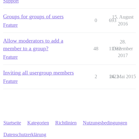
Support
Groups for groups of users
15. August
0
693
2016
Feature
Allow moderators to add a
28.
member to a group?
48
11332
Dezember
2017
Feature
Inviting all usergroup members
2
1422
26. Mai 2015
Feature
Startseite
Kategorien
Richtlinien
Nutzungsbedingungen
Datenschutzerklärung