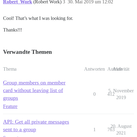
Robert_Work
(Robert Work)
3
30. Mai 2019 um 12:02
Cool! That’s what I was looking for.
Thanks!!!
Verwandte Themen
Thema
Antworten
Aufrufe
Aktivität
Group members on member
card without leaving list of
5. November
0
412
groups
2019
Feature
API: Get all private messages
20. August
sent to a group
1
763
2021