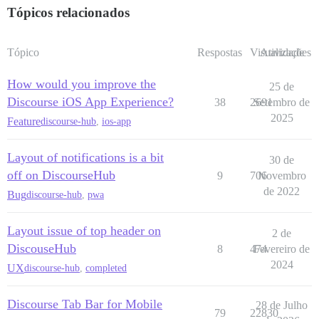
Tópicos relacionados
Tópico
Respostas
Visualizações
Atividade
How would you improve the
25 de
Discourse iOS App Experience?
38
2691
Setembro de
2025
Feature
discourse-hub
,
ios-app
Layout of notifications is a bit
30 de
off on DiscourseHub
9
706
Novembro
de 2022
Bug
discourse-hub
,
pwa
Layout issue of top header on
2 de
DiscouseHub
8
474
Fevereiro de
2024
UX
discourse-hub
,
completed
Discourse Tab Bar for Mobile
28 de Julho
79
22830