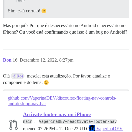
Don:
Sim, está correto!
Mas por quê? Por que é desnecessário no Android e necessário no
iPhone? Ou você está confirmando que isso é um bug no Android?
Don
16
Dezembro 12, 2022, 8:27pm
Olá
, mesclei esta atualização. Por favor, atualize o
@Roi
componente do tema.
github.com/VaperinaDEV/discourse-floating-nav-controls-
and-desktop-nav-bar
Activate footer nav on iPhone
main
VaperinaDEV-reactivate-footer-nav
←
opened
07:26PM - 12 Dec 22 UTC
VaperinaDEV