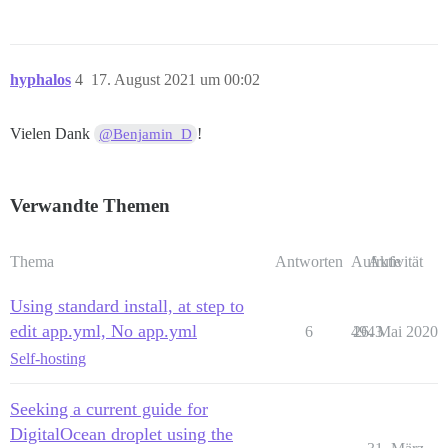
hyphalos
4
17. August 2021 um 00:02
Vielen Dank
!
@Benjamin_D
Verwandte Themen
Thema
Antworten
Aufrufe
Aktivität
Using standard install, at step to
edit app.yml, No app.yml
6
4943
26. Mai 2020
Self-hosting
Seeking a current guide for
DigitalOcean droplet using the