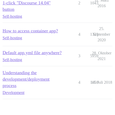
31. März
1-click "Discourse 14.04"
2
1043
2016
button
Self-hosting
25.
How to access container app?
4
1323
September
Self-hosting
2020
Default app.yml file anywhere?
28. Oktober
3
5959
2021
Self-hosting
Understanding the
development/deployment
4
1458
18. Juli 2018
process
Development