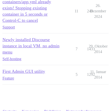
containers/app.yml already
26.
exists! Stopping existing
11
248
Dezember
container in 5 seconds or
2024
Control-C to cancel
Support
Newly installed Discourse
instance in local VM, no admin
29. Oktober
7
1433
menu
2014
Self-hosting
First Admin GUI utility
11. Januar
5
1292
2014
Feature