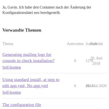
Ja, Gavin. Ich habe den Container nach der Änderung der
Konfigurationsdatei neu bereitgestellt.
Verwandte Themen
Thema
Antworten
Aufrufe
Aktivität
Generating mailing logs for
20. Juni
console to check installation?
6
1278
2018
Self-hosting
Using standard install, at step to
edit app.yml, No app.yml
6
4943
26. Mai 2020
Self-hosting
The configuration file