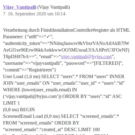
Vijay_Vantipalli
(Vijay Vantipalli)
7
16. September 2020 um 10:14
Verarbeitung durch FinishInstallationController#register als HTML
Parameter: {“utf8”=>“✓”,
“authenticity_token”=>“NNdsqJauwsv9kVbxrVANoAtIAkB7fW
AeGf1xe96Erw06kkAnkkwwOO5MUuoaLYAAJtPrrU3FOeNFj
T8pDH87bA==”, “email”=>“
vijay.vantipali@byjus.com
”,
“username”=>“vijayvantipalli”, “password”=>“[FILTERED]”,
“commit”=>“Registrieren”}
User Load (1,6 ms) SELECT “users”.* FROM “users” INNER
JOIN “user_emails” ON “user_emails”.“user_id” = “users”.“id”
WHERE (lower(user_emails.email) IN
(‘vijay.vantipali@byjus.com’)) ORDER BY “users”.“id” ASC
LIMIT 1
(0,8 ms) BEGIN
ScreenedEmail Load (0,9 ms) SELECT “screened_emails”.*
FROM “screened_emails” ORDER BY
“screened_emails”.“created_at” DESC LIMIT 100