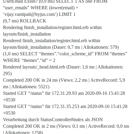
UserEmail Exists? (0,9 ms) SELECT 1 AS one FROM
“user_emails” WHERE (lower(email) =
‘vijay.vantipali@byjus.com’) LIMIT 1
(0,7 ms) ROLLBACK
Rendering finish_installation/register.html.erb within
layouts/finish_installation
Rendered finish_installation/register.html.erb within
layouts/finish_installation (Dauer: 0,7 ms | Allokationen: 579)
(1,0 ms) SELECT “themes”.“color_scheme_id” FROM “themes”
WHERE “themes”.“id” = 2
Rendered layouts/_head.html.erb (Dauer: 1,6 ms | Allokationen:
295)
Completed 200 OK in 24 ms (Views: 2,2 ms | ActiveRecord: 5,9
ms | Allokationen: 5521)
Started GET “/status” für 172.31.29.93 am 2020-09-16 15:41:28
+0530
Started GET “/status” für 172.31.35.253 am 2020-09-16 15:41:28
+0530
Verarbeitung durch StatusController#index als JSON
Completed 200 OK in 2 ms (Views: 0,1 ms | ActiveRecord: 0,0 ms
| Allokationen: 1258)